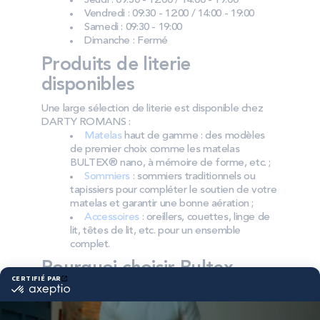
Jeudi : 09:30 - 12:00 / 14:00 - 19:00
Vendredi : 09:30 - 12:00 / 14:00 - 19:00
Samedi : 09:30 - 19:00
Dimanche : Fermé
Produits de literie
disponibles
Une large sélection de literie est disponible chez
DARTY ROMANS :
Matelas
haut de gamme : des modèles
de premier choix comme les matelas
BULTEX® nano, à mémoire de forme, etc. ;
Sommiers
: sommiers traditionnels ou
tapissiers pour compléter le soutien de votre
matelas et garantir une bonne aération ;
Accessoires
: oreillers, couettes, linge de
lit, têtes de lit, etc. pour un ensemble
complet.
Pourquoi choisir Bultex
comme literie ?
Bultex est parmi les marques les plus détenues par