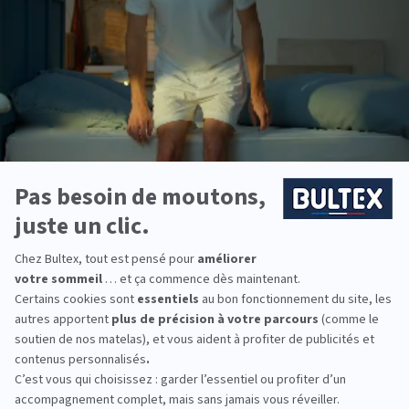
les Français* et bénéficie d’un savoir‑faire reconnu
en matière de confort et de durabilité.
Les matelas Bultex se déclinent en plusieurs
fermetés. Associés au sommier adapté, ils offrent
un niveau de soutien cohérent avec votre
morphologie et vos habitudes de sommeil.
Des solutions existent pour toute la famille : jeunes,
adultes et couples, avec différentes tailles et
accueils pour équiper chaque chambre.
*Marque la plus détenue : 18 599 personnes
interrogées de février 2019 à mars 2025. Institut
Iligo.
DARTY ROMANS : essayez
avant d'acheter
Passez en magasin pour tester plusieurs conforts,
comparer les sensations et retenir le duo matelas–
sommier qui vous convient. Quelques minutes
allongé(e) suffisent pour sentir la différence.
Heures