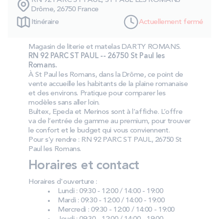
RN 92 PARC ST PAUL, ST PAUL LES ROMANS
PROMOS
Drôme, 26750 France
Itinéraire
Actuellement fermé
Technologie bultex
Magasin de literie et matelas DARTY ROMANS.
RN 92 PARC ST PAUL -- 26750 St Paul les
Romans.
Nos engagements
À St Paul les Romans, dans la Drôme, ce point de
vente accueille les habitants de la plaine romanaise
et des environs. Pratique pour comparer les
modèles sans aller loin.
Bultex, Epeda et Merinos sont à l’affiche. L’offre
Storelocator
Contact
Mon compte
va de l’entrée de gamme au premium, pour trouver
le confort et le budget qui vous conviennent.
Pour s’y rendre : RN 92 PARC ST PAUL, 26750 St
Paul les Romans.
Horaires et contact
Horaires d'ouverture :
Lundi : 09:30 - 12:00 / 14:00 - 19:00
Mardi : 09:30 - 12:00 / 14:00 - 19:00
Mercredi : 09:30 - 12:00 / 14:00 - 19:00