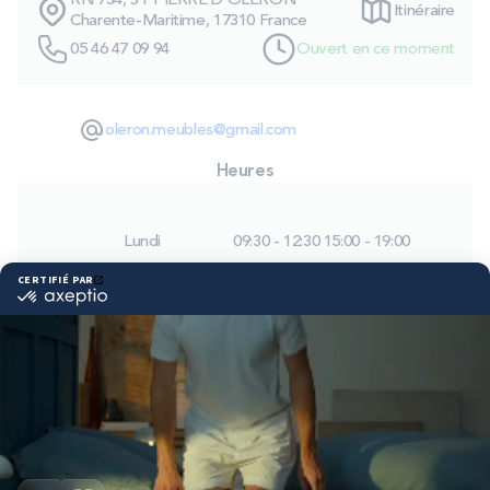
RN 734, ST PIERRE D OLERON
Itinéraire
PROMOS
Charente-Maritime, 17310 France
05 46 47 09 94
Ouvert en ce moment
Technologie bultex
oleron.meubles@gmail.com
Nos engagements
Heures
Lundi
09:30 - 12:30
15:00 - 19:00
Storelocator
Contact
Mon compte
Mardi
09:30 - 12:30
15:00 - 19:00
Mercredi
09:30 - 12:30
15:00 - 19:00
Jeudi
09:30 - 12:30
15:00 - 19:00
Vendredi
09:30 - 12:30
15:00 - 19:00
Samedi
09:30 - 12:30
15:00 - 19:00
Dimanche
Fermé