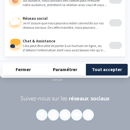
politique de protection des données personnelles de Google
et les
Conditions d'utilisations
s'appliquent.
RÉCOMPENSES ET LABELS
En savoir
Catégorie
Gamme
Gamme
plus
matelas
"Infinite"
"Reset"
éco-
conçus
Suivez-nous sur les
réseaux sociaux