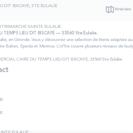
 DIT BISCAYE, STE EULALIE
Itinéraire
as LITRIMARCHE SAINTE EULALIE.
 TEMPS LIEU DIT BISCAYE — 33560 Ste Eulalie.
alie, en Gironde. Vous y découvrez une sélection de literie adaptée au
te Bultex, Epeda et Merinos. L’offre couvre plusieurs niveaux de bu
ERCIAL L’AIRE DU TEMPS LIEU DIT BISCAYE, 33560 Ste Eulalie.
act
00
00
INTE EULALIE :