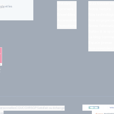
Matelas
Quiz trouver s
ogle
et les
Sommiers
Notre histoire
Ensembles
Nos technologi
Accessoires
Nos engageme
Promotions
Notre fabricati
Bultex & le spo
Le blog Somme
Espace presse
Nos revendeur
e
"
personnelles
CGU
CGV
RSGP
Satisfait ou échangé
ies