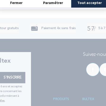
tour gratuits
Paiement 4x sans frais
5 à 7
Suivez-nous
ltex
S'INSCRIRE
16 ans et acceptez
ns concernant les
 conformément à
PRODUITS
BULTEX
lles
.