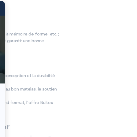
, à mémoire de forme, etc. ;
s et garantir une bonne
a conception et la durabilité
er au bon matelas, le soutien
rand format, l’offre Bultex
ter