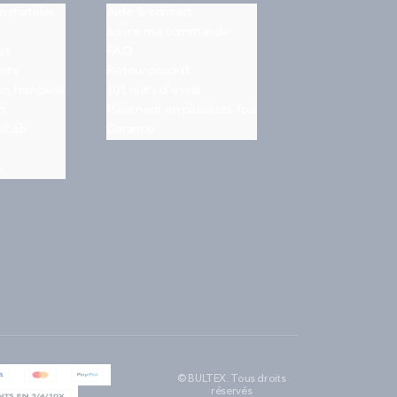
on matelas
Aide & contact
Suivre ma commande
es
FAQ
nts
Retour produit
on française
101 nuits d'essai
rt
Paiement en plusieurs fois
ilLab
Garantie
s
© BULTEX. Tous droits
réservés