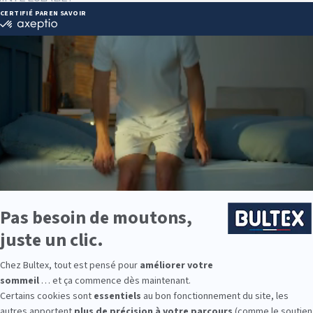
ebdx@gmail.com
ie disponibles
e est disponible chez LITRIMARCHE SAINTE EULALIE :
e : des modèles de premier choix comme les matelas BULTEX® nano
traditionnels ou tapissiers pour compléter le soutien de votre matela
s, couettes, linge de lit, têtes de lit, etc. pour un ensemble complet.
 Bultex comme literie ?
 la plus détenue des Français* et s’appuie sur un savoir-faire reconnu. L
fiable, nuit après nuit.
a fermeté, du plus moelleux au plus ferme. En associant le bon sommi
n de sommeil mieux maintenue.
amille avec des couchages adaptés à chaque âge. Du lit d’enfant au g
e et efficace.
9 personnes interrogées de février 2019 à mars 2025. Institut Iligo.
NTE EULALIE : essayez avant d'ache