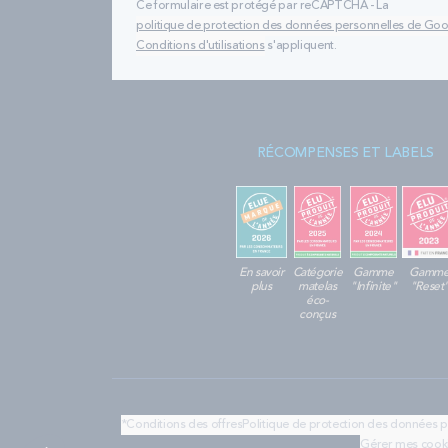
Ce formulaire est protégé par reCAPTCHA - La
politique de protection des données personnelles de Go
Conditions d'utilisations
s'appliquent.
RÉCOMPENSES ET LABELS
En savoir
Catégorie
Gamme
Gamm
plus
matelas
"Infinite"
"Reset
éco-
conçus
*Conditions des offres
Politique de protection des données 
Gérer mes cook