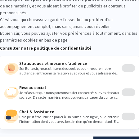
plusieurs conforts en conditions réelles. Allongez‑vous quelques min
convient.
Heures