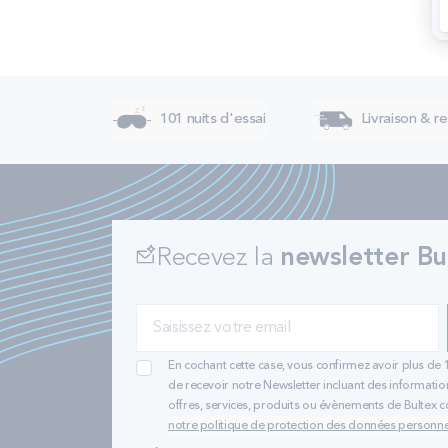
101 nuits d'essai
Livraison & re
Recevez la
newsletter Bu
En cochant cette case, vous confirmez avoir plus de 
de recevoir notre Newsletter incluant des informatio
offres, services, produits ou évènements de Bultex
notre politique de protection des données personne