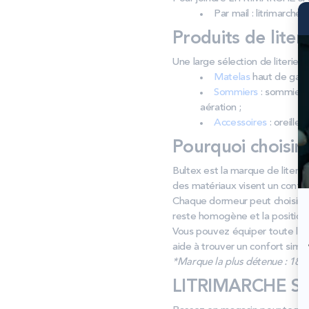
Par mail : litrimarch
Produits de liter
Une large sélection de literi
Matelas
haut de gamm
Sommiers
: sommiers 
aération ;
Accessoires
: oreiller
Pourquoi choisir
Bultex est la marque de literie
des matériaux visent un confort 
Chaque dormeur peut choisir s
reste homogène et la positio
Vous pouvez équiper toute la f
aide à trouver un confort simpl
*Marque la plus détenue : 18 59
LITRIMARCHE SAI