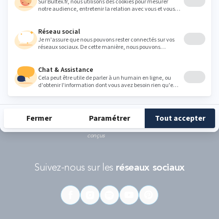
Ce formulaire est protégé par reCAPTCHA - La
politique de protection des données personnelles de Google
et les
Conditions d'utilisations
s'appliquent.
RÉCOMPENSES ET LABELS
En savoir
Catégorie
Gamme
Gamme
plus
matelas
"Infinite"
"Reset"
éco-
conçus
Suivez-nous sur les
réseaux sociaux