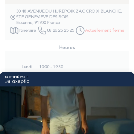
PROMOS
30 48 AVENUE DU HUREPOIX ZAC CROIX BLANCHE,
STE GENEVIEVE DES BOIS
Essonne, 91700 France
Technologie bultex
Itinéraire
08 26 25 25 25
Actuellement fermé
Nos engagements
Heures
Lundi
10:00 - 19:30
Storelocator
Contact
Mon compte
Mardi
10:00 - 19:30
Mercredi
10:00 - 19:30
Jeudi
10:00 - 19:30
Vendredi
10:00 - 19:30
Samedi
10:00 - 20:00
Dimanche
10:00 - 19:00