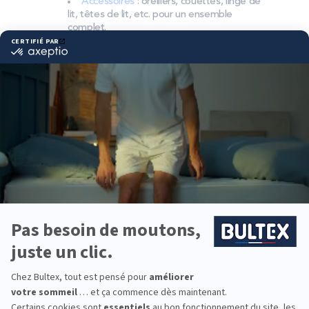
Accessoires
: oreillers, couettes, linge de
lit, têtes de lit, etc. pour un ensemble
complet.
Pourquoi choisir Bultex
comme literie ?
Bultex est l’une des marques les plus détenues par
les Français* et s’appuie sur un savoir-faire reconnu.
Des technologies exclusives et des matériaux
rigoureusement sélectionnés contribuent à un
confort fiable dans le temps.
Chaque dormeur a ses préférences. Les matelas
Bultex existent en plusieurs fermetés. Associez-les
à un sommier adapté pour stabiliser le soutien et
préserver les performances.
Pensez à équiper toute la famille. Des chambres
d’enfants à la suite parentale, Bultex propose des
formats et des conforts pour chacun.
*Marque la plus détenue : 18 599 personnes
interrogées de février 2019 à mars 2025. Institut
Iligo.
MR MEUBLE STIRING