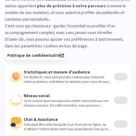
WENDEL : essayez avant
d’acheter
Venez tester les matelas en magasin. Allongez-
vous quelques minutes sur plusieurs modèles,
comparez l’accueil et le niveau de soutien. Votre
ressenti fera la différence.
scherer.pierrette@wanadoo.fr
Heures
Lundi
Fermé
Mardi
09:30 - 12:00
14:00 - 18:30
Mercredi
09:30 - 12:00
14:00 - 18:30
Jeudi
09:30 - 12:00
14:00 - 18:30
Vendredi
09:30 - 12:00
14:00 - 18:30
Samedi
09:30 - 12:00
14:00 - 18:00