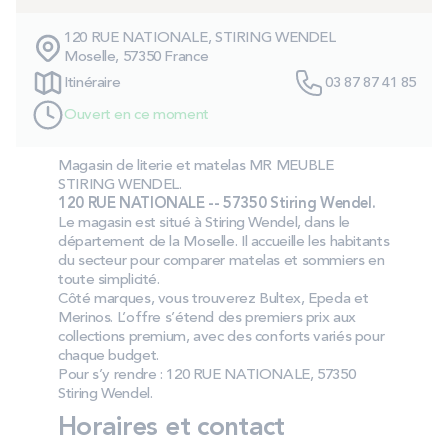
PROMOS
120 RUE NATIONALE, STIRING WENDEL
Moselle, 57350 France
Technologie bultex
Itinéraire
03 87 87 41 85
Ouvert en ce moment
Nos engagements
Magasin de literie et matelas MR MEUBLE
STIRING WENDEL.
120 RUE NATIONALE -- 57350 Stiring Wendel.
Le magasin est situé à Stiring Wendel, dans le
Storelocator
Contact
Mon compte
département de la Moselle. Il accueille les habitants
du secteur pour comparer matelas et sommiers en
toute simplicité.
Côté marques, vous trouverez Bultex, Epeda et
Merinos. L’offre s’étend des premiers prix aux
collections premium, avec des conforts variés pour
chaque budget.
Pour s’y rendre : 120 RUE NATIONALE, 57350
Stiring Wendel.
Horaires et contact