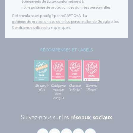
évènements de Bultex conformément à
notre politique de protection des données personnelles
.
Ce formulaire est protégé par reCAPTCHA - La
politique de protection des données personnelles de Google
et les
Conditions d'utilisations
s'appliquent.
RÉCOMPENSES ET LABELS
En savoir
Catégorie
Gamme
Gamme
plus
matelas
"Infinite"
"Reset"
éco-
conçus
Suivez-nous sur les
réseaux sociaux