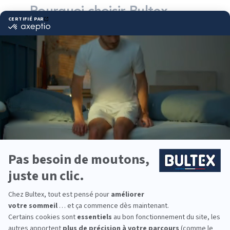
Pourquoi choisir Bultex
comme literie ?
Bultex est l’une des marques de literie les plus
détenues par les Français*, avec un savoir‑faire
reconnu et des technologies de mousse
spécifiquement développées pour le confort et la
durabilité.
Plusieurs niveaux de fermeté existent pour
s’adapter à chaque morphologie. L’association
matelas‑sommier aide à obtenir un soutien
homogène et à maintenir une bonne aération du
couchage.
Pour équiper toute la famille, la gamme couvre les
lits d’enfant, les couchages d’appoint et les grands
formats pour les adultes. Chacun peut trouver une
solution adaptée à ses usages.
*Marque la plus détenue : 18 599 personnes
interrogées de février 2019 à mars 2025. Institut
Iligo.
PULSAT AUBERT THUIR :