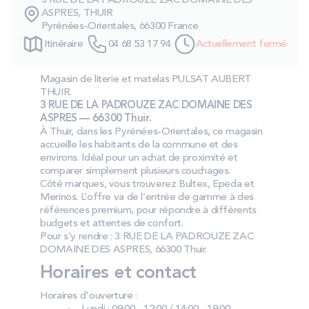
3 RUE DE LA PADROUZE ZAC DOMAINE DES
PROMOS
ASPRES, THUIR
Pyrénées-Orientales, 66300 France
Itinéraire
04 68 53 17 94
Actuellement fermé
Technologie bultex
Magasin de literie et matelas PULSAT AUBERT
THUIR.
Nos engagements
3 RUE DE LA PADROUZE ZAC DOMAINE DES
ASPRES — 66300 Thuir.
À Thuir, dans les Pyrénées-Orientales, ce magasin
accueille les habitants de la commune et des
environs. Idéal pour un achat de proximité et
Storelocator
Contact
Mon compte
comparer simplement plusieurs couchages.
Côté marques, vous trouverez Bultex, Epeda et
Merinos. L’offre va de l’entrée de gamme à des
références premium, pour répondre à différents
budgets et attentes de confort.
Pour s’y rendre : 3 RUE DE LA PADROUZE ZAC
DOMAINE DES ASPRES, 66300 Thuir.
Horaires et contact
Horaires d'ouverture :