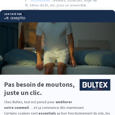
Accessoires
: oreillers, couettes, linge de
lit, têtes de lit, etc. pour un ensemble
complet.
Pourquoi choisir Bultex
comme literie ?
Bultex est l’une des marques de literie les plus
présentes dans les foyers français*. La marque
s’appuie sur un savoir‑faire reconnu et des
matériaux exclusifs pour viser un confort durable.
Chaque dormeur a ses préférences. Les matelas
Bultex couvrent plusieurs niveaux de fermeté et se
marient avec le sommier adapté pour offrir un
soutien homogène et précis.
Vous équipez toute la famille ? Des solutions
existent pour les adultes, les enfants et la chambre
d’appoint, afin d’allier confort, hygiène et
longévité.
*Marque la plus détenue : 18 599 personnes
interrogées de février 2019 à mars 2025. Institut
Iligo.
LITERIE 73 TOURNON :