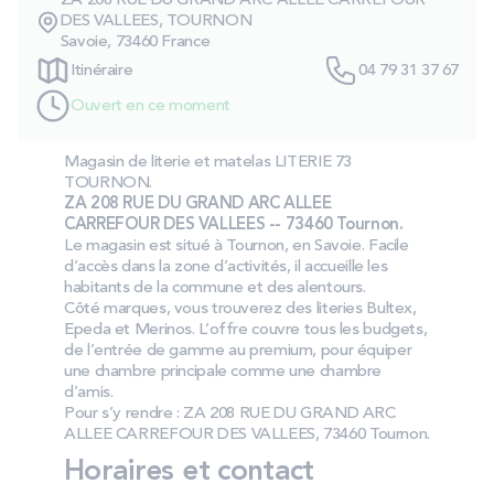
ZA 208 RUE DU GRAND ARC ALLEE CARREFOUR
PROMOS
DES VALLEES, TOURNON
Savoie, 73460 France
Itinéraire
04 79 31 37 67
Technologie bultex
Ouvert en ce moment
Magasin de literie et matelas LITERIE 73
Nos engagements
TOURNON.
ZA 208 RUE DU GRAND ARC ALLEE
CARREFOUR DES VALLEES -- 73460 Tournon.
Le magasin est situé à Tournon, en Savoie. Facile
Storelocator
Contact
Mon compte
d’accès dans la zone d’activités, il accueille les
habitants de la commune et des alentours.
Côté marques, vous trouverez des literies Bultex,
Epeda et Merinos. L’offre couvre tous les budgets,
de l’entrée de gamme au premium, pour équiper
une chambre principale comme une chambre
d’amis.
Pour s’y rendre : ZA 208 RUE DU GRAND ARC
ALLEE CARREFOUR DES VALLEES, 73460 Tournon.
Horaires et contact