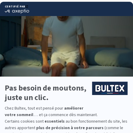
Pourquoi choisir Bultex
comme literie ?
Bultex est la marque de literie la plus détenue par
les Français*. Son expertise de la mousse haute
résilience et son savoir-faire industriel offrent des
couchages fiables, pensés pour durer.
Les matelas Bultex existent en plusieurs fermetés.
En les associant avec un sommier adapté, vous
obtenez un soutien cohérent et un bon alignement
du dos.
Pour la chambre principale, la chambre d’ado ou un
couchage d’appoint, la gamme Bultex permet
d’équiper toute la famille avec des formats et des
conforts variés.
*Marque la plus détenue : 18 599 personnes
interrogées de février 2019 à mars 2025. Institut
Iligo.
MAISON DE LA LITERIE
TRIGNAC : essayez avant
d’acheter