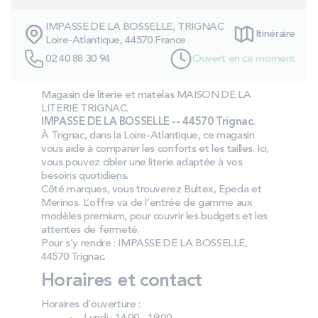
PROMOS
IMPASSE DE LA BOSSELLE, TRIGNAC
Itinéraire
Loire-Atlantique, 44570 France
Technologie bultex
02 40 88 30 94
Ouvert en ce moment
Magasin de literie et matelas MAISON DE LA
Nos engagements
LITERIE TRIGNAC.
IMPASSE DE LA BOSSELLE -- 44570 Trignac.
À Trignac, dans la Loire-Atlantique, ce magasin
vous aide à comparer les conforts et les tailles. Ici,
vous pouvez cibler une literie adaptée à vos
Storelocator
Contact
Mon compte
besoins quotidiens.
Côté marques, vous trouverez Bultex, Epeda et
Merinos. L’offre va de l’entrée de gamme aux
modèles premium, pour couvrir les budgets et les
attentes de fermeté.
Pour s’y rendre : IMPASSE DE LA BOSSELLE,
44570 Trignac.
Horaires et contact
Horaires d’ouverture :