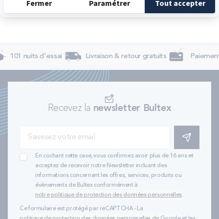
101 nuits d'essai
Livraison & retour gratuits
Paiement 
Recevez la
newsletter Bultex
S'INSCRIRE
En cochant cette case, vous confirmez avoir plus de 16 ans et
acceptez de recevoir notre Newsletter incluant des
informations concernant les offres, services, produits ou
évènements de Bultex conformément à
notre politique de protection des données personnelles
.
Ce formulaire est protégé par reCAPTCHA - La
politique de protection des données personnelles de Google
et les