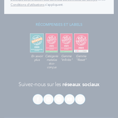
Conditions d'utilisations
s'appliquent.
RÉCOMPENSES ET LABELS
En savoir
Catégorie
Gamme
Gamme
plus
matelas
"Infinite"
"Reset"
éco-
conçus
Suivez-nous sur les
réseaux sociaux