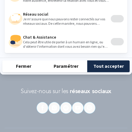
Conditions d'utilisations
s'appliquent.
RÉCOMPENSES ET LABELS
En savoir
Catégorie
Gamme
Gamme
plus
matelas
"Infinite"
"Reset"
éco-
conçus
Suivez-nous sur les
réseaux sociaux