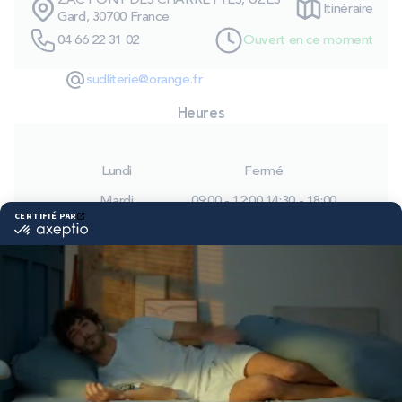
ZAC PONT DES CHARRETTES, UZES
Itinéraire
PROMOS
Gard, 30700 France
04 66 22 31 02
Ouvert en ce moment
Technologie bultex
sudliterie@orange.fr
Heures
Nos engagements
Lundi
Fermé
Mardi
09:00 - 12:00
14:30 - 18:00
Storelocator
Contact
Mon compte
Mercredi
09:00 - 12:00
14:30 - 18:00
Jeudi
09:00 - 12:00
14:30 - 18:00
Vendredi
09:00 - 12:00
14:30 - 18:00
Samedi
09:00 - 12:00
14:30 - 18:00
Dimanche
Fermé