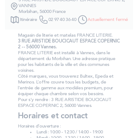
3 RUE ARISTIDE BOUCICAUT ESPACE COPERNIC 2,
PROMOS
VANNES
Morbihan, 56000 France
Itinéraire
02 97 40 36 40
Actuellement fermé
Technologie bultex
Magasin de literie et matelas FRANCE LITERIE.
3 RUE ARISTIDE BOUCICAUT ESPACE COPERNIC
Nos engagements
2 -- 56000 Vannes.
FRANCE LITERIE est installé à Vannes, dans le
département du Morbihan. Une adresse pratique
pour les habitants de la ville et des communes
voisines.
Storelocator
Contact
Mon compte
Côté marques, vous trouverez Bultex, Epeda et
Merinos. L’offre couvre tous les budgets, de
l’entrée de gamme aux modèles premium, pour
équiper chaque chambre selon vos besoins.
Pour s’y rendre : 3 RUE ARISTIDE BOUCICAUT
ESPACE COPERNIC 2, 56000 Vannes.
Horaires et contact
Horaires d’ouverture :
Lundi : 10:00 - 12:30 / 14:00 - 19:00