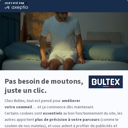
Pourquoi choisir Bultex
comme literie ?
Bultex est la marque de literie la plus détenue par
les Français*. Un savoir‑faire reconnu, avec des
technologies de mousse conçues pour la durabilité
et le confort.
Chaque dormeur a ses préférences. Chez Bultex,
plusieurs fermetés existent et l’association avec le
sommier adapté permet d’ajuster le soutien.
Besoin d’équiper toute la famille ? La gamme
Bultex couvre les lits d’enfants, d’ados et
d’adultes, pour des nuits plus sereines à la maison.
*Marque la plus détenue : 18 599 personnes
interrogées de février 2019 à mars 2025. Institut
Iligo.
FRANCE LITERIE : essayez
avant d’acheter
Rien ne remplace un essai en magasin.
Allongez‑vous, comparez plusieurs fermetés et
prenez le temps de sentir le maintien. L’équipe sur