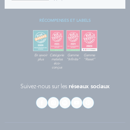
RÉCOMPENSES ET LABELS
En savoir
Catégorie
Gamme
Gamme
plus
matelas
"Infinite"
"Reset"
éco-
conçus
Suivez-nous sur les
réseaux sociaux