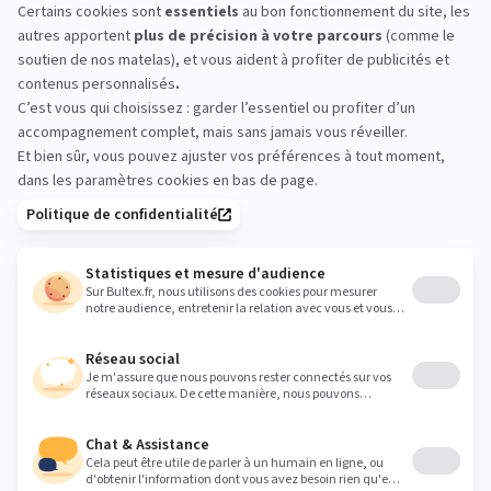
SUR MER : essayez avant
d’acheter
Un essai en magasin aide à trancher. Allongez‑vous
quelques minutes, changez de position et
comparez les sensations. L’équipe sur place vous
accompagne pour valider la bonne fermeté et la
bonne association matelas + sommier.
royan2@captainoliver.fr
Heures
Lundi
10:00 - 12:30
14:30 - 19:00
Mardi
10:00 - 12:30
14:30 - 19:00
Mercredi
10:00 - 12:30
14:30 - 19:00
Jeudi
10:00 - 12:30
14:30 - 19:00
Vendredi
10:00 - 12:30
14:30 - 19:00