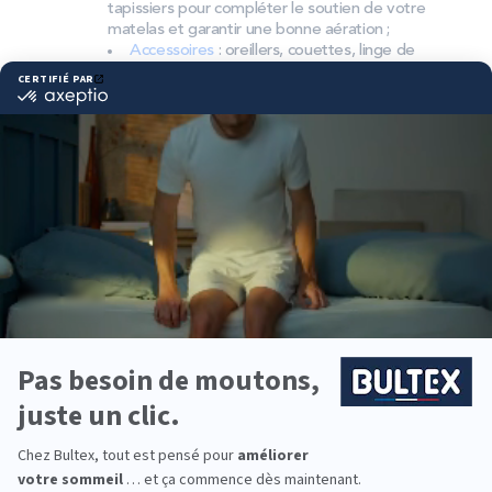
tapissiers pour compléter le soutien de votre
matelas et garantir une bonne aération ;
Accessoires
: oreillers, couettes, linge de
lit, têtes de lit, etc. pour un ensemble
complet.
Pourquoi choisir Bultex
comme literie ?
Bultex est la marque de literie la plus détenue par
les Français*. Son savoir‑faire se traduit par des
mousses techniques performantes et des finitions
soignées.
Les matelas sont proposés en plusieurs fermetés,
du moelleux au très ferme. Associés au bon
sommier, ils offrent un soutien ciblé et durable.
Vous pouvez équiper toute la famille, des enfants
aux adultes, en choisissant la taille et le confort
adaptés à chacun.
*Marque la plus détenue : 18 599 personnes
interrogées de février 2019 à mars 2025. Institut
Iligo.
CAPTAIN OLIVER VAUX