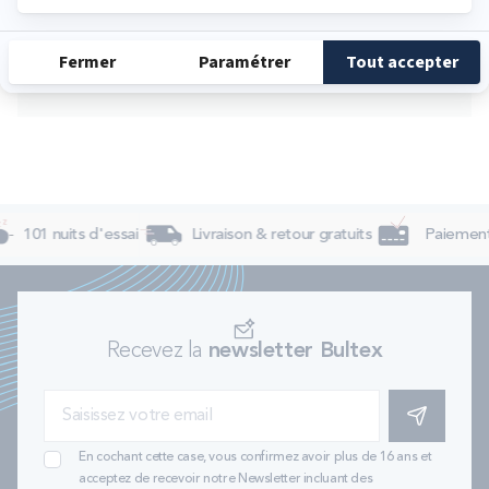
Samedi
10:00 - 12:30
14:30 - 19:00
Dimanche
Fermé
101 nuits d'essai
Livraison & retour gratuits
Paiement 
Recevez la
newsletter Bultex
S'INSCRIRE
En cochant cette case, vous confirmez avoir plus de 16 ans et
acceptez de recevoir notre Newsletter incluant des