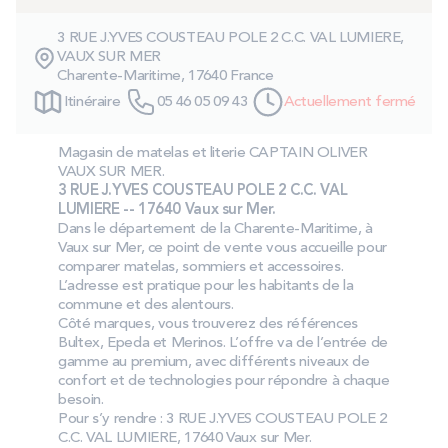
PROMOS
3 RUE J.YVES COUSTEAU POLE 2 C.C. VAL LUMIERE,
VAUX SUR MER
Charente-Maritime, 17640 France
Technologie bultex
Itinéraire
05 46 05 09 43
Actuellement fermé
Nos engagements
Magasin de matelas et literie CAPTAIN OLIVER
VAUX SUR MER.
3 RUE J.YVES COUSTEAU POLE 2 C.C. VAL
LUMIERE -- 17640 Vaux sur Mer.
Dans le département de la Charente-Maritime, à
Storelocator
Contact
Mon compte
Vaux sur Mer, ce point de vente vous accueille pour
comparer matelas, sommiers et accessoires.
L’adresse est pratique pour les habitants de la
commune et des alentours.
Côté marques, vous trouverez des références
Bultex, Epeda et Merinos. L’offre va de l’entrée de
gamme au premium, avec différents niveaux de
confort et de technologies pour répondre à chaque
besoin.
Pour s’y rendre : 3 RUE J.YVES COUSTEAU POLE 2
C.C. VAL LUMIERE, 17640 Vaux sur Mer.