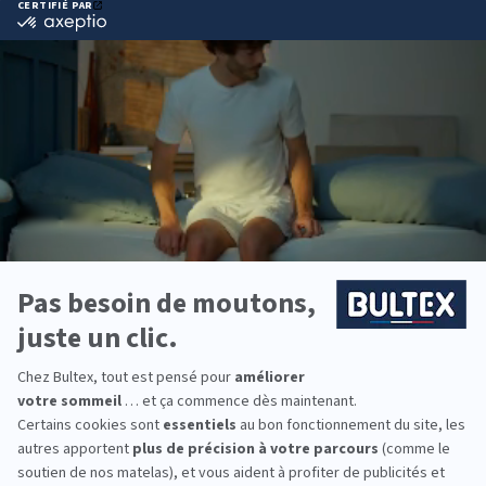
complet.
Pourquoi choisir Bultex
comme literie ?
Bultex est la marque de literie la plus détenue par
les Français*. Un savoir‑faire éprouvé et des
technologies exclusives accompagnent votre
sommeil au quotidien.
Chaque dormeur a ses préférences. Bultex
propose plusieurs fermetés et s’associe avec le
bon sommier pour offrir un soutien précis et
durable.
Pour équiper toute la famille, des enfants aux
adultes, vous trouverez des solutions adaptées
aux morphologies et aux habitudes de chacun.
*Marque la plus détenue : 18 599 personnes
interrogées de février 2019 à mars 2025. Institut
Iligo.
DARTY DREUX : essayez
avant d’acheter
Venez comparer les conforts en magasin et prenez