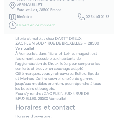
ZAC PLEIN SUD 4 RUE DE BRUXELLES,
PROMOS
VERNOUILLET
Eure-et-Loir, 28500 France
Itinéraire
02 34 65 01 88
Technologie bultex
Ouvert en ce moment
Literie et matelas chez DARTY DREUX.
Nos engagements
ZAC PLEIN SUD 4 RUE DE BRUXELLES -- 28500
Vernouillet.
À Vernouillet, dans l’Eure‑et‑Loir, ce magasin est
facilement accessible aux habitants de
Storelocator
Contact
Mon compte
l’agglomération de Dreux. Idéal pour comparer les
conforts et trouver un couchage adapté.
Côté marques, vous y retrouverez Bultex, Epeda
et Merinos. L’offre couvre l’entrée de gamme
jusqu’aux modèles premium, pour répondre à tous
les besoins et budgets.
Pour s’y rendre : ZAC PLEIN SUD 4 RUE DE
BRUXELLES, 28500 Vernouillet.
Horaires et contact
Horaires d’ouverture :