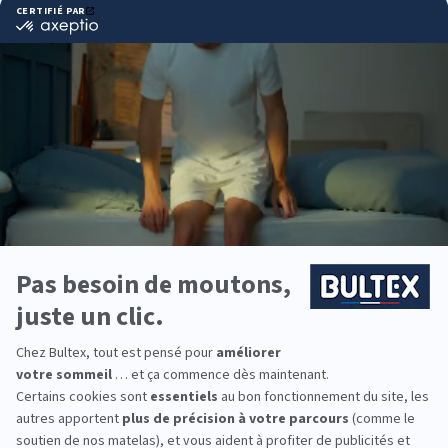
Pourquoi choisir Bultex
comme literie ?
Bultex est la marque de literie la plus détenue des
Français*. Ce choix s’explique par un savoir‑faire
reconnu et des technologies de mousse mises au
point depuis des décennies.
La gamme couvre plusieurs fermetés et accueils.
En associant le matelas Bultex avec un sommier
adapté, le soutien est cohérent et durable.
Pour une chambre principale, une chambre d’ami ou
la literie des enfants, équipez toute la famille avec
des produits adaptés à chaque besoin.
*Marque la plus détenue : 18 599 personnes
interrogées de février 2019 à mars 2025. Institut
Iligo.
FRANCE LITERIE VESOUL :
essayez avant d’acheter
Passez en magasin pour comparer les sensations.
Allongez‑vous quelques minutes sur plusieurs
modèles Bultex, changez de position et notez vos