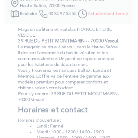
39 RUE DU PETIT MONTMARIN, VESOUL
PROMOS
Haute-Saône, 70000 France
Itinéraire
03 84 97 55 55
Actuellement fermé
Technologie bultex
Magasin de literie et matelas FRANCE LITERIE
VESOUL.
39 RUE DU PETIT MONTMARIN -- 70000 Vesoul.
Nos engagements
Le magasin se situe à Vesoul, dans la Haute-Saône.
Il dessert l’ensemble du bassin vésulien et les
communes alentour. Un point de repère pratique
pour les habitants du département.
Vous y trouverez les marques Bultex, Epeda et
Storelocator
Contact
Mon compte
Merinos. L’offre va de l’entrée de gamme aux
modèles premium pour comparer conforts et
finitions selon votre budget.
Pour s’y rendre : 39 RUE DU PETIT MONTMARIN,
70000 Vesoul.
Horaires et contact
Horaires d’ouverture :
Lundi : Fermé
Mardi : 10:00 - 12:00 / 14:00 - 19:00