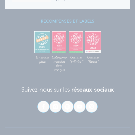
RÉCOMPENSES ET LABELS
En savoir
Catégorie
Gamme
Gamme
plus
matelas
"Infinite"
"Reset"
éco-
conçus
Suivez-nous sur les
réseaux sociaux