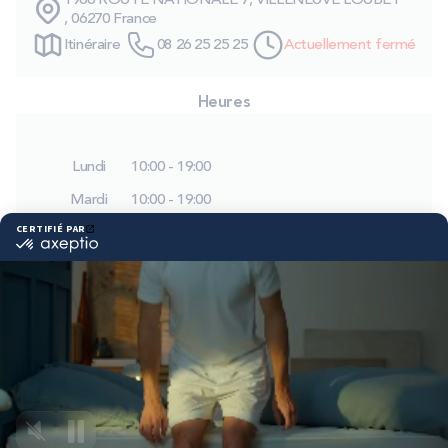
1966 ROUTE NATIONALE 7, VILLENEUVE LOUBET
PROMOS
, 06270 France
Itinéraire
08 26 25 25 25
Actuellement fermé
Technologie bultex
Heures
Nos engagements
Lundi
10:00 - 19:00
Mardi
10:00 - 19:00
Mercredi
10:00 - 19:00
Storelocator
Contact
Mon compte
Jeudi
10:00 - 19:00
Vendredi
10:00 - 19:00
Samedi
10:00 - 19:00
Dimanche
Fermé