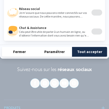
RÉCOMPENSES ET LABELS
En savoir
Catégorie
Gamme
Gamme
plus
matelas
"Infinite"
"Reset"
éco-
conçus
Suivez-nous sur les
réseaux sociaux
PRODUITS