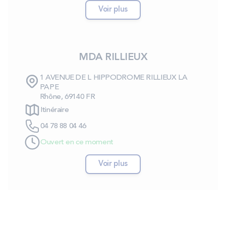
PROMOS
Voir plus
Technologie bultex
MDA RILLIEUX
Nos engagements
1 AVENUE DE L HIPPODROME RILLIEUX LA
PAPE
Rhône, 69140 FR
Itinéraire
Storelocator
Contact
Mon compte
04 78 88 04 46
Ouvert en ce moment
Voir plus