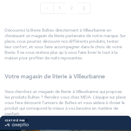
1
2
Page
Vous lisez actuellement la page
Découvrez la literie Bultex directement à Villeurbanne en
choisissant un magasin de literie partenaire de notre marque. Sur
place, vous pourrez découvrir nos différents produits, tester
leur confort, et vous faire accompagner dans le choix de votre
literie. Il ne vous restera plus qu’à vous faire livrer le tout à la
maison pour profiter de nuits reposantes.
Votre magasin de literie à Villeurbanne
Vous cherchez un magasin de literie à Villeurbanne qui propose
les produits Bultex ? Rendez-vous chez MDA. L’équipe sur place
vous fera découvrir l’univers de Bultex et vous aidera à choisir le
produit qui correspond le mieux à vos besoins en matière de
confort.
Produits disponibles