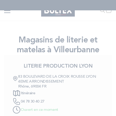
Allez au contenu
QUIZ | Trouvez votre matelas
Accueil
...
Villeurbanne
Faire u
Mon
<
TROUVER UN AUTRE MAGASIN
FAIRE UNE RECHERCHE
Magasins de literie et
matelas à Villeurbanne
MATELAS
LITERIE PRODUCTION LYON
SOMMIERS
83 BOULEVARD DE LA CROIX ROUSSE LYON
4EME ARRONDISSEMENT
ENSEMBLES
Rhône, 69004 FR
Itinéraire
04 78 30 40 27
ACCESSOIRES
Ouvert en ce moment