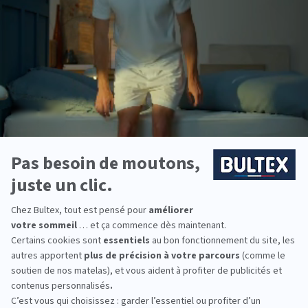
Votre magasin de literie à Villeurbanne propose avant tout le
produit phare de Bultex : le matelas. Version matelas adultes,
matelas ados, matelas enfants ou matelas bébé, le confort de
nos produits made in France se retrouve à tous les moments de
la vie.
De plus, vous pouvez compléter votre matelas par d’autres
produits qui font aussi toute la différence tels que :
Les sommiers : ils offrent le soutien nécessaire au matelas et
comptent pour 30% du confort global du lit.
Les surmatelas : ils permettent de moduler d’autant plus
précisément le confort de votre lit pour parfaitement
répondre à vos attentes.
Les protège-matelas : ils préservent le tout des taches et des
mauvaises odeurs.
Les oreillers : ils apportent le soutien nécessaire à votre tête
en fonction de votre position de sommeil préférée.
Les couettes : elles créent un cocon de douceur et de chaleur
pour des nuits des plus confortables.