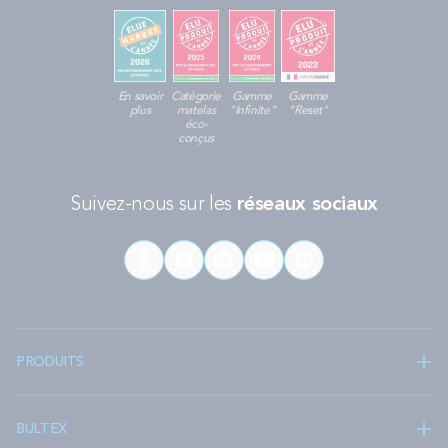
En savoir
Catégorie
Gamme
Gamme
plus
matelas
"Infinite"
"Reset"
éco-
conçus
Suivez-nous sur les
réseaux sociaux
PRODUITS
BULTEX