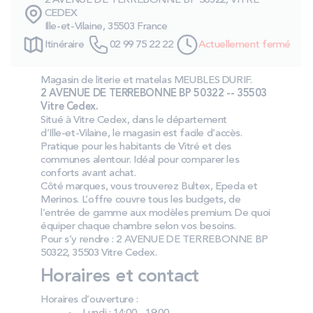
2 AVENUE DE TERREBONNE BP 50322, VITRE
PROMOS
CEDEX
Ille-et-Vilaine, 35503 France
Itinéraire
02 99 75 22 22
Actuellement fermé
Technologie bultex
Magasin de literie et matelas MEUBLES DURIF.
2 AVENUE DE TERREBONNE BP 50322 -- 35503
Nos engagements
Vitre Cedex.
Situé à Vitre Cedex, dans le département
d’Ille‑et‑Vilaine, le magasin est facile d’accès.
Pratique pour les habitants de Vitré et des
communes alentour. Idéal pour comparer les
Storelocator
Contact
Mon compte
conforts avant achat.
Côté marques, vous trouverez Bultex, Epeda et
Merinos. L’offre couvre tous les budgets, de
l’entrée de gamme aux modèles premium. De quoi
équiper chaque chambre selon vos besoins.
Pour s’y rendre : 2 AVENUE DE TERREBONNE BP
50322, 35503 Vitre Cedex.
Horaires et contact
Horaires d’ouverture :