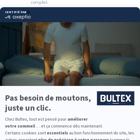
complet.
Pourquoi choisir Bultex
comme literie ?
Bultex est l’une des marques les plus présentes
dans les foyers français*. Son savoir‑faire en
mousse haute résilience et ses technologies
exclusives assurent un confort durable.
Chaque dormeur a ses préférences. Nos
différentes fermetés, associées au bon sommier,
permettent d’obtenir un soutien cohérent et un
alignement précis de la colonne.
Vous équipez toute la famille ? Les collections
Bultex couvrent les besoins des enfants, des ados
et des adultes, pour des nuits sereines à tous les
âges.
*Marque la plus détenue : 18 599 personnes
interrogées de février 2019 à mars 2025. Institut
Iligo.
MEUBLES DURIF : essayez
avant d’acheter