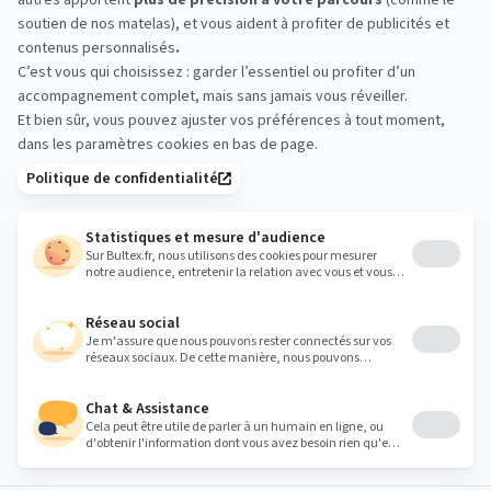
Prenez le temps d’essayer plusieurs matelas en
magasin. Allongez‑vous quelques minutes, changez
de position, comparez les sensations. Ces tests
simples aident à valider le bon confort avant de
passer commande.
meubles.durif@sfr.fr
Heures
Lundi
14:00 - 19:00
Mardi
09:30 - 12:00
14:00 - 19:00
Mercredi
09:30 - 12:00
14:00 - 19:00
Jeudi
09:30 - 12:00
14:00 - 19:00
Vendredi
09:30 - 12:00
14:00 - 19:00
Samedi
09:30 - 12:00
14:00 - 19:00
Dimanche
Fermé