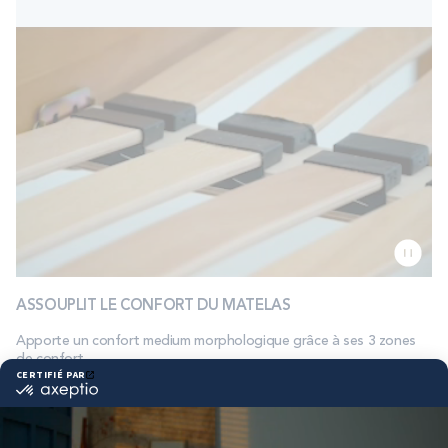
ASSOUPLIT LE CONFORT DU MATELAS
Apporte un confort medium morphologique grâce à ses 3 zones
de confort.
Chaque matière contribue
à
améliorer votre sommeil