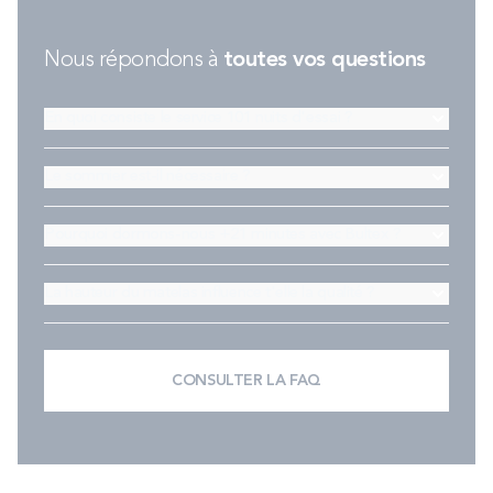
facile à transporter dans les ascenseurs et cages d'escaliers lors
de votre installation.
Nous répondons à
toutes vos questions
En quoi consiste le service 101 nuits d'essai ?
Le sommier est-il nécessaire ?
Pourquoi dormons-nous +21 minutes avec Bultex ?
La hauteur du matelas influence t'elle la qualité ?
CONSULTER LA FAQ