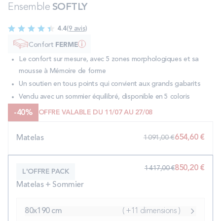
Ensemble
SOFTLY
PROMOS
4.4
(9 avis)
Technologie bultex
Confort
FERME
Le confort sur mesure, avec 5 zones morphologiques et sa
mousse à Mémoire de forme
Nos engagements
Un soutien en tous points qui convient aux grands gabarits
Vendu avec un sommier équilibré, disponible en 5 coloris
-
40
%
OFFRE VALABLE DU 11/07 AU 27/08
Storelocator
Contact
Mon compte
654,60 €
1 091,00 €
Matelas
850,20 €
1 417,00 €
L'OFFRE PACK
Matelas + Sommier
80x190 cm
( +11 dimensions )