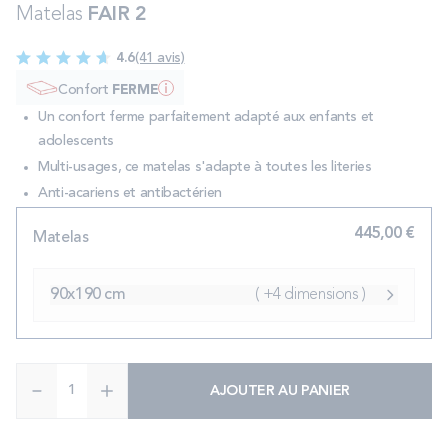
Matelas
FAIR 2
PROMOS
4.6
(41 avis)
Technologie bultex
Confort
FERME
Un confort ferme parfaitement adapté aux enfants et
adolescents
Nos engagements
Multi-usages, ce matelas s'adapte à toutes les literies
Anti-acariens et antibactérien
445,00 €
Storelocator
Contact
Mon compte
Matelas
90x190 cm
( +4 dimensions )
Quantité
AJOUTER AU PANIER