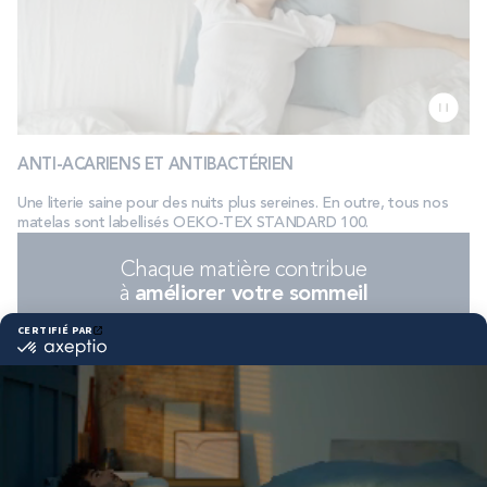
ANTI-ACARIENS ET ANTIBACTÉRIEN
Une literie saine pour des nuits plus sereines. En outre, tous nos
matelas sont labellisés OEKO-TEX STANDARD 100.
Chaque matière contribue
à
améliorer votre sommeil