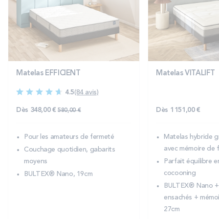
Matelas EFFICIENT
Matelas VITALIFT
4.5
(84 avis)
Prix normal
Dès
348,00 €
Dès
1 151,00 €
580,00 €
Pour les amateurs de fermeté
Matelas hybride g
avec mémoire de 
Couchage quotidien, gabarits
moyens
Parfait équilibre 
cocooning
BULTEX® Nano, 19cm
BULTEX® Nano + 
ensachés + mémoi
27cm