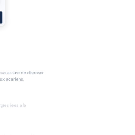
us assure de disposer
aux acariens
.
gies liées à la