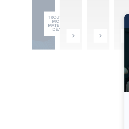
TROUVER
MON
MATELAS
IDÉAL