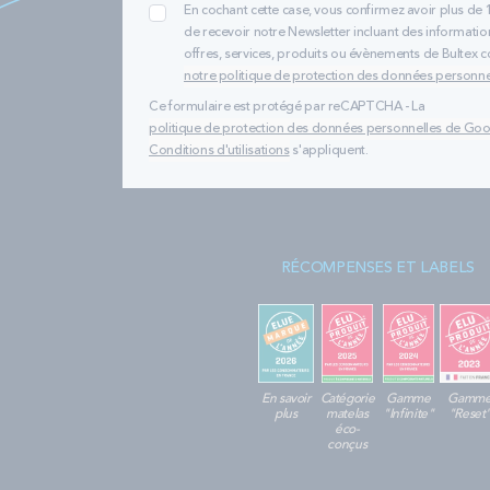
Le matelas anti-acarie
En cochant cette case, vous confirmez avoir plus de 
pouvez trouver :
de recevoir notre Newsletter incluant des informatio
offres, services, produits ou évènements de Bultex
notre politique de protection des données personne
Un matelas anti-ac
Un matelas anti-ac
Ce formulaire est protégé par reCAPTCHA - La
Un matelas anti-ac
politique de protection des données personnelles de Go
Un matelas anti-ac
Conditions d'utilisations
s'appliquent.
Un matelas anti-ac
Un matelas anti-ac
Un matelas anti-ac
Un matelas anti-a
RÉCOMPENSES ET LABELS
Un matelas anti-a
Un matelas anti-a
Un matelas anti-a
Un matelas anti-a
Quelles autr
En savoir
Catégorie
Gamme
Gamm
plus
matelas
"Infinite"
"Reset
éco-
Plus que le traitement 
conçus
par exemple pour un
m
nécessaire pour
des n