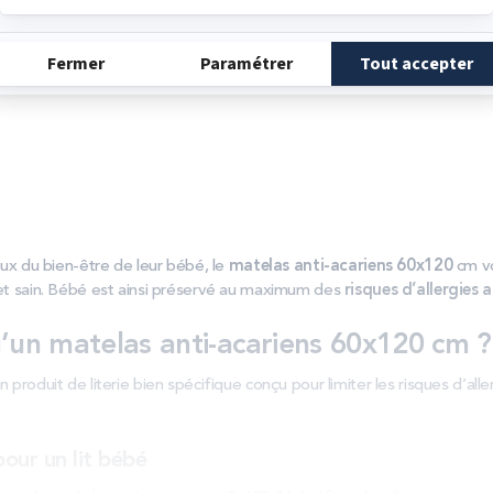
ux du bien-être de leur bébé, le
matelas anti-acariens 60x120
cm vo
et sain. Bébé est ainsi préservé au maximum des
risques d’allergies 
’un matelas anti-acariens 60x120 cm ?
n produit de literie bien spécifique conçu pour limiter les risques d’aller
our un lit bébé