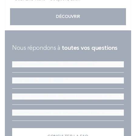
DÉCOUVRIR
Nous répondons à
toutes vos questions
En quoi consiste le service 101 nuits d'essai ?
Quel matelas Bultex choisir ?
Pourquoi dormons-nous +21 minutes avec Bultex ?
La hauteur du matelas influence t'elle la qualité ?