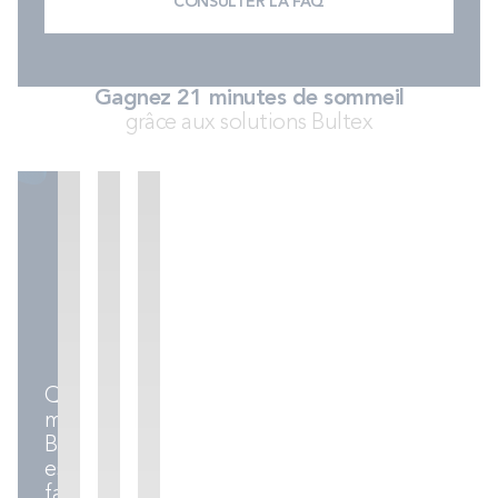
CONSULTER LA FAQ
Gagnez 21 minutes de sommeil
grâce aux solutions Bultex
Sommiers
Ensembles
Accessoires
literie
Quel
matelas
Bultex
est
fait