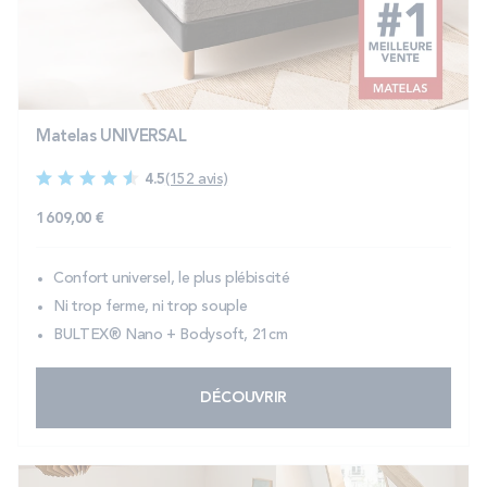
PROMOS
Technologie bultex
Matelas UNIVERSAL
Nos engagements
4.5
(152 avis)
1 609,00 €
Storelocator
Contact
Mon compte
Confort universel, le plus plébiscité
Ni trop ferme, ni trop souple
BULTEX® Nano + Bodysoft, 21cm
DÉCOUVRIR