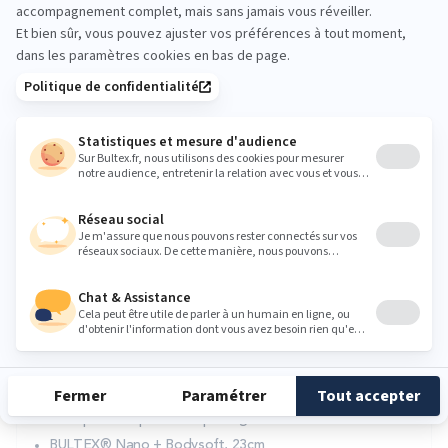
Matelas ENERGIZING
4.6
(96 avis)
1 155,60 €
1 926,00 €
Excellent soutien très ferme, accueil doux
Idéal pour couples à morphologies différentes
BULTEX® Nano + Bodysoft, 23cm