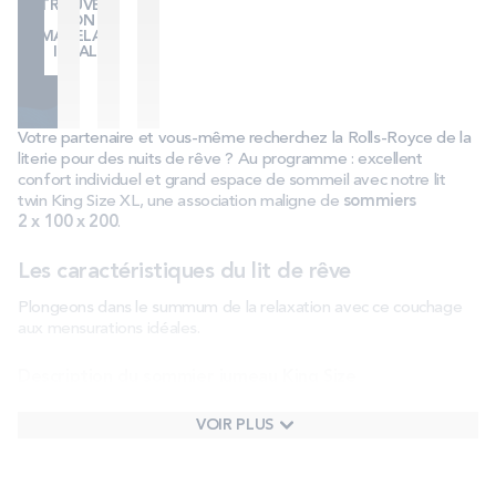
TROUVER
MON
MATELAS
IDÉAL
Votre partenaire et vous-même recherchez la Rolls-Royce de la
literie pour des nuits de rêve ? Au programme : excellent
confort individuel et grand espace de sommeil avec notre lit
twin King Size XL, une association maligne de
sommiers
2 x 100 x 200
.
Les caractéristiques du lit de rêve
Plongeons dans le summum de la relaxation avec ce couchage
aux mensurations idéales.
Description du sommier jumeau King Size
Imaginez un lit de deux mètres sur deux dans lequel vous
VOIR PLUS
pouvez vous étendre avec votre partenaire. Il s’agit de
deux
sommiers séparés
de dimension identique, que l’on assemble
afin de
créer un grand lit double
. La taille des sommiers