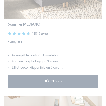
PROMOS
Technologie bultex
Sommier MEDIANO
4.5
(19 avis)
Nos engagements
1 484,00 €
Assouplit le confort du matelas
Storelocator
Contact
Mon compte
Soutien morphologique 3 zones
Effet déco : disponible en 5 coloris
DÉCOUVRIR