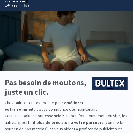
Raffermit le confort du matelas
Tissu plateau micro-ventilé
Effet déco : disponible en 5 coloris
DÉCOUVRIR
Nous répondons à
toutes vos questions
En quoi consiste le service 101 nuits d'essai ?
Que signifient les dimensions 2x80/90/100x200 cm ou
sommier duo ?
Qu'est-ce que le zonage ou zones de confort ?