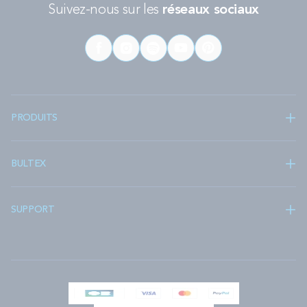
Le sommier 160x200 cm
Suivez-nous sur les
réseaux sociaux
Le sommier 2x80x200 cm
Le sommier 2x90x200 cm
Le sommier 2x100x200 cm
Quels sommiers aux dimensions 90x200 ?
Si vous êtes à la recherche d’un sommier 90x200 cm, plusieurs
possibilités s’offrent à vous :
PRODUITS
Le cadre à lattes 90x200
: Économique et minimaliste, il vous
permet d’installer votre matelas sur un support avec un
soutien ferme et disposant de plusieurs zones de confort.
BULTEX
Le sommier tapissiers 90x200
: Le sommier tapissier dispose
d’un cadre en bois avec un matelassage et du textile. Ses
pieds sont aussi plus esthétiques que ceux du cadre à lattes.
SUPPORT
Pourquoi choisir un sommier Bultex ?
Spécialiste du sommeil, Bultex vous propose des sommiers de
qualité afin de compléter le soutien et le confort apporté par
votre matelas.
Responsable de 30% du confort de votre
lit,
votre sommier doit être bien choisi.