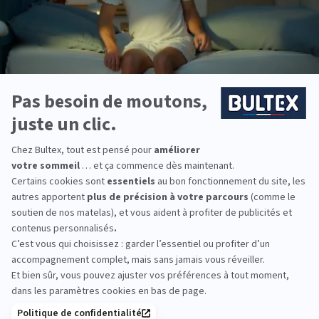
Sommier VIGOROSO
4.4
(18 avis)
291,60 €
486,00 €
Raffermit le confort du matelas
Tissu plateau micro-ventilé
Effet déco : disponible en 5 coloris
DÉCOUVRIR
Nous répondons à
toutes vos questions