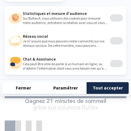
En quoi consiste le service 101 nuits d'essai ?
Que signifient les dimensions 2x80/90/100x200 cm ou
sommier duo ?
Qu'est-ce que le zonage ou zones de confort ?
Le sommier est-il nécessaire ?
CONSULTER LA FAQ
Gagnez 21 minutes de sommeil
grâce aux solutions Bultex
Matelas
Ensembles
Accessoires