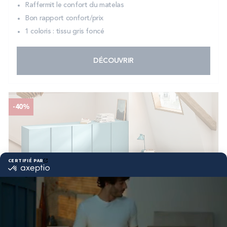
Raffermit le confort du matelas
Bon rapport confort/prix
1 coloris : tissu gris foncé
DÉCOUVRIR
-40%