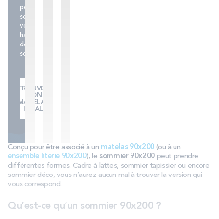
personnalisée
selon
vos
habitudes
de
sommeil.
TROUVER
MON
MATELAS
IDÉAL
Conçu pour être associé à un
matelas 90x200
(ou à un
ensemble literie 90x200
), le
sommier 90x200
peut prendre
différentes formes. Cadre à lattes, sommier tapissier ou encore
sommier déco, vous n’aurez aucun mal à trouver la version qui
vous correspond.
Qu’est-ce qu’un sommier 90x200 ?