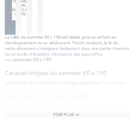
TROUVER
MON
MATELAS
IDÉAL
La taille de sommier 80 x 190 est idéale pour un enfant en
développement ou un adolescent. Plutôt compact, le lit de
cette dimension s'intégrera facilement dans une petite chambre
ou un studio d’étudiant. Découvrez dès aujourd’hui
nos
sommiers 80 x 190
.
Caractéristiques du sommier 80 x 190
Le sommier 80 x 190 est un couchage simple pour
1 personne
.
L’importance d’un sommier de qualité
Quand on recherche le confort de sommeil approprié, on parle
souvent matelas, oreiller, et le
sommier
est parfois mis de côté.
VOIR PLUS
Pourtant, chaque type de sommier apporte son confort et sa
spécificité. Le
sommier cadre à lattes
, par exemple, est idéal
pour un sommeil bien ventilé. Le
sommier tapissier
, quant à lui,