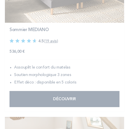
PROMOS
Technologie bultex
Sommier MEDIANO
4.5
(19 avis)
Nos engagements
536,00 €
Assouplit le confort du matelas
Storelocator
Contact
Mon compte
Soutien morphologique 3 zones
Effet déco : disponible en 5 coloris
DÉCOUVRIR