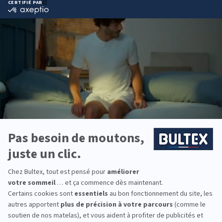
Raffermit le confort du matelas
Tissu plateau micro-ventilé
Effet déco : disponible en 5 coloris
DÉCOUVRIR
Nous répondons à
toutes vos questions
En quoi consiste le service 101 nuits d'essai ?
Que signifient les dimensions 2x80/90/100x200 cm ou
sommier duo ?
Qu'est-ce que le zonage ou zones de confort ?