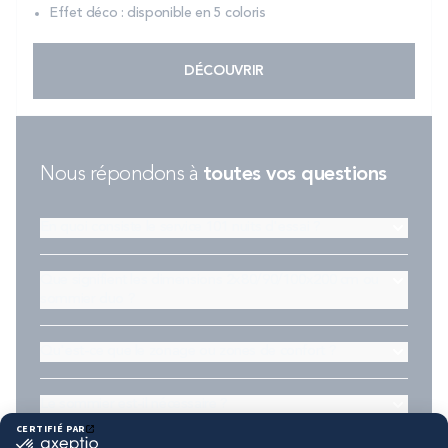
Effet déco : disponible en 5 coloris
DÉCOUVRIR
Nous répondons à
toutes vos questions
En quoi consiste le service 101 nuits d'essai ?
Que signifient les dimensions 2x80/90/100x200 cm ou
sommier duo ?
Qu'est-ce que le zonage ou zones de confort ?
Le sommier est-il nécessaire ?