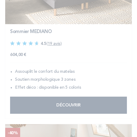
PROMOS
Technologie bultex
Sommier MEDIANO
4.5
(19 avis)
Nos engagements
604,00 €
Assouplit le confort du matelas
Storelocator
Contact
Mon compte
Soutien morphologique 3 zones
Effet déco : disponible en 5 coloris
DÉCOUVRIR
-40%