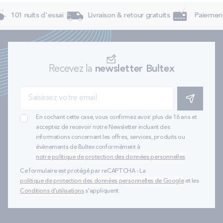
101 nuits d'essai
Livraison & retour gratuits
Paiement 
Un joli sommier pour votre chambre
Avec le
sommier tapissier
, vous optez pour un modèle
plus
sophistiqué
que le cadre à lattes. Le cadre en bois est
recouvert de mousse et de textile pour un rendu plus décoratif.
Recevez la
newsletter Bultex
Quelles sont les autres tailles possibles de
sommier ?
S'INSCRIRE
Si le
sommier tapissier
90x200 ne vous convient pas, sachez
qu’il existe une
multitude d’autres dimensions
pour petits et
En cochant cette case, vous confirmez avoir plus de 16 ans et
grands :
acceptez de recevoir notre Newsletter incluant des
Le
sommier tapissier 80x190
ou le
sommier tapissier
informations concernant les offres, services, produits ou
80x200
évènements de Bultex conformément à
Le
sommier tapissier 90x190
notre politique de protection des données personnelles
.
Le
sommier tapissier 120x190
Le
sommier tapissier 140x190
ou le
sommier tapissier
Ce formulaire est protégé par reCAPTCHA - La
140x200
politique de protection des données personnelles de Google
et les
Le
sommier tapissier 160x200
Conditions d'utilisations
s'appliquent.
Le
sommier tapissier 2x80x200
, le
sommier tapissier
2x90x200
ou le
sommier tapissier 2x100x200