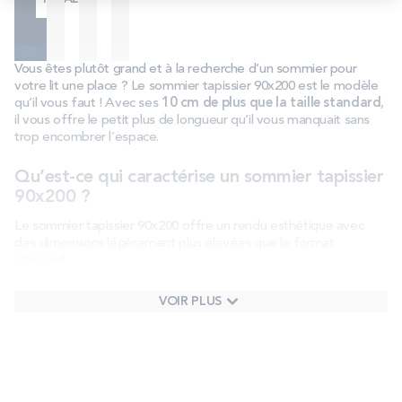
Vous êtes plutôt grand et à la recherche d’un sommier pour
votre lit une place ? Le sommier tapissier 90x200 est le modèle
qu’il vous faut ! Avec ses
10 cm de plus que la taille standard
,
il vous offre le petit plus de longueur qu’il vous manquait sans
trop encombrer l’espace.
Qu’est-ce qui caractérise un sommier tapissier
90x200 ?
Le sommier tapissier 90x200 offre un rendu esthétique avec
des dimensions légèrement plus élevées que le format
standard.
Des dimensions pour les plus grands
VOIR PLUS
Si vous êtes plutôt grand(e)
et que vous ne disposez que de la
place pour un lit 1 place, vous allez apprécier les dimensions
90x200 cm. Avec 10 cm de plus que le format standard (90x190
cm), vous êtes assuré de ne pas avoir les pieds qui dépassent
du lit.