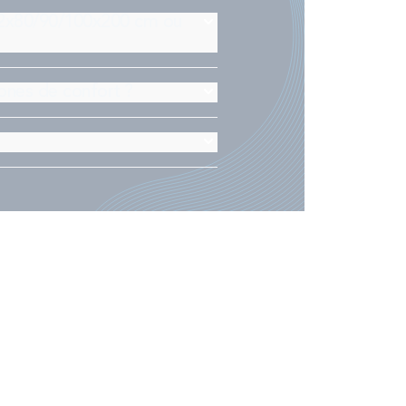
s 2x80/90/100x200 cm ou
ones de confort ?
?