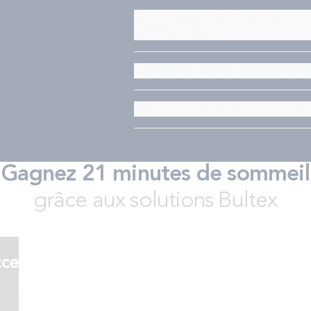
Que signifient les dimension
sommier duo ?
Qu'est-ce que le zonage ou z
Le sommier est-il nécessaire 
Gagnez 21 minutes de sommeil
grâce aux solutions Bultex
s
cessoires