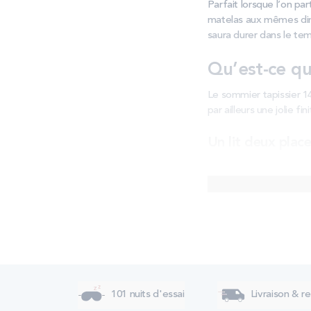
Parfait lorsque l’on pa
matelas aux mêmes dime
saura durer dans le te
Qu’est-ce qu
Le sommier tapissier 14
par ailleurs une jolie fi
Un lit deux pla
Longtemps considérée c
aujourd’hui très répan
140x190 vous permet d’
Un sommier avec
La particularité du somm
aussi de jolis pieds p
votre sommier pour l’ass
101 nuits d'essai
Livraison & re