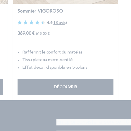
Sommier VIGOROSO
4.4
(18 avis)
369,00 €
615,00 €
Raffermit le confort du matelas
Tissu plateau micro-ventilé
Effet déco : disponible en 5 coloris
DÉCOUVRIR
En quoi consiste le service 101