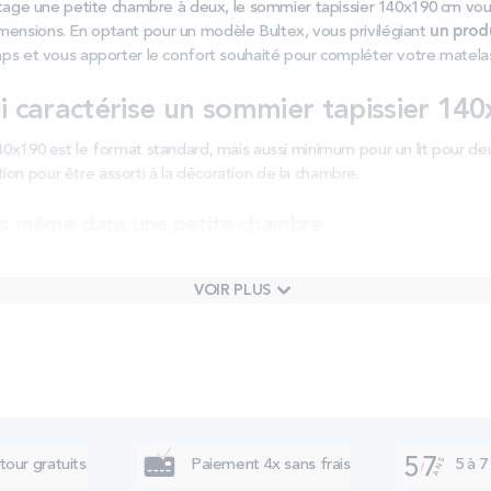
rtage une petite chambre à deux, le sommier tapissier 140x190 cm vous
nsions. En optant pour un modèle Bultex, vous privilégiant
un produ
mps et vous apporter le confort souhaité pour compléter votre matela
i caractérise un sommier tapissier 140
0x190 est le format standard, mais aussi minimum pour un lit pour deu
nition pour être assorti à la décoration de la chambre.
ces même dans une petite chambre
omme la taille standard pour un lit deux places, les dimensions 140
dues, et notamment dans les petites pièces. En effet, opter pour un s
VOIR PLUS
installer un
lit deux places même dans une petite chambre.
 de véritables atouts déco
ier tapissier, c’est qu’il bénéficie d’un cadre recouvert de mousse et d
our un rendu global tout particulièrement esthétique. Vous pouvez mê
ortir à la décoration de la pièce.
tour gratuits
Paiement 4x sans frais
5 à 7