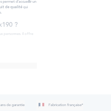
 permet d’accueillir un
it de qualité
qui
s.
x190 ?
x personnes. Il offre
x190 cm sont encore
ommier tapissier
’un tissu. Il dispose
me
choisir la couleur
de
 ans de garantie
Fabrication française*