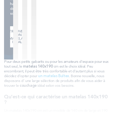
habitudes
de
sommeil.
TROUVER
MON
MATELAS
IDÉAL
Pour deux petits gabarits ou pour les amateurs d’espace pour eux
tout seul, le
matelas 140x190
cm est le choix idéal. Peu
encombrant, il peut être très confortable et d’autant plus si vous
décidez d’opter pour
un matelas Bultex
. Bonne nouvelle, nous
disposons d’ une large sélection de produits afin de vous aider à
trouver le
couchage
idéal selon vos besoins.
Qu’est-ce qui caractérise un matelas 140x190
?
Un matelas 140x190 cm est un modèle de 140 cm de large et 190