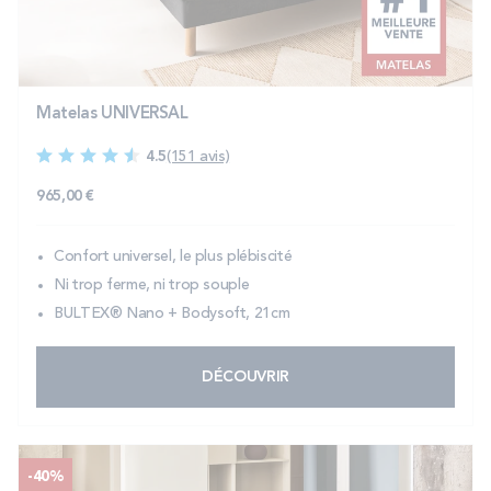
PROMOS
Technologie bultex
Matelas UNIVERSAL
4.5
(151 avis)
Nos engagements
965,00 €
Confort universel, le plus plébiscité
Storelocator
Contact
Mon compte
Ni trop ferme, ni trop souple
BULTEX® Nano + Bodysoft, 21cm
DÉCOUVRIR
-40%