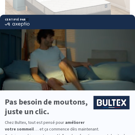
Matelas EFFICIENT
4.5
(84 avis)
499,20 €
832,00 €
Pour les amateurs de fermeté
Couchage quotidien, gabarits moyens
BULTEX® Nano, 19cm
DÉCOUVRIR