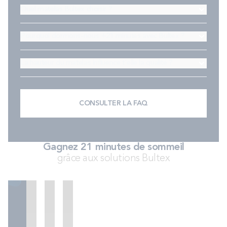
Quel matelas Bultex choisir ?
Pourquoi dormons-nous +21 minutes avec Bultex ?
La hauteur du matelas influence t'elle la qualité ?
CONSULTER LA FAQ
Gagnez 21 minutes de sommeil
grâce aux solutions Bultex
Sommiers
Ensembles
Accessoires
literie