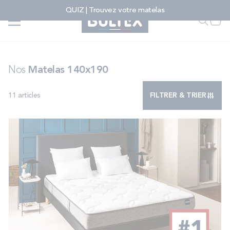
Allez au contenu
QUIZ | Trouvez votre matelas
Accueil
...
Nos matelas 140x190
Faire u
Mon
FAIRE UNE RECHERCHE
Nos
Matelas 140x190
11
articles
FILTRER & TRIER
MATELAS
SOMMIERS
ENSEMBLES
ACCESSOIRES