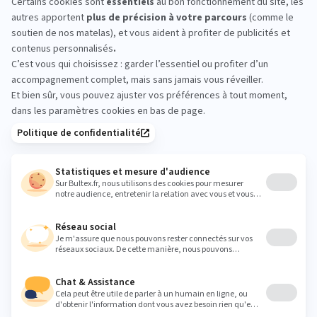
-40%
Matelas ENERGIZING
4.6
(96 avis)
699,00 €
1 165,00 €