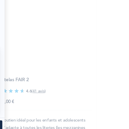
atelas FAIR 2
4.6
(41 avis)
45,00 €
Soutien idéal pour les enfants et adolescents
S'adapte à toutes les literies (les mezzanines