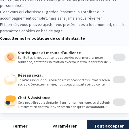
Matelas EFFICIENT
M
4.5
(84 avis)
373,20 €
4
622,00 €
Pour les amateurs de fermeté
Couchage quotidien, gabarits moyens