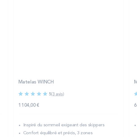
Matelas WINCH
M
5
(3 avis)
1 104,00 €
6
Inspiré du sommeil exigeant des skippers
Confort équilibré et précis, 3 zones