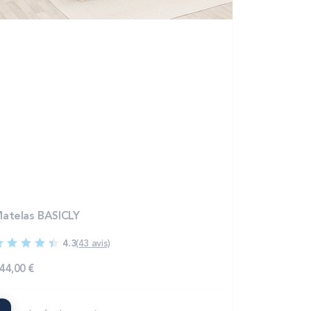
atelas BASICLY
4.3
(43 avis)
44,00 €