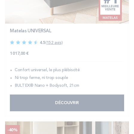
PROMOS
Technologie bultex
Matelas UNIVERSAL
4.5
(152 avis)
Nos engagements
1 017,00 €
Confort universel, le plus plébiscité
Storelocator
Contact
Mon compte
Ni trop ferme, ni trop souple
BULTEX® Nano + Bodysoft, 21cm
DÉCOUVRIR
-40%