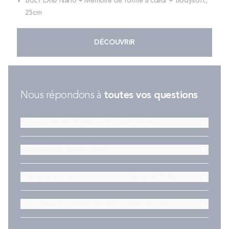
BULTEX® Nano + Mémoire de forme à cœur + Bodysoft,
25cm
DÉCOUVRIR
Nous répondons à
toutes vos questions
En quoi consiste le service 101 nuits d'essai ?
Quel matelas Bultex choisir ?
Pourquoi dormons-nous +21 minutes avec Bultex ?
La hauteur du matelas influence t'elle la qualité ?