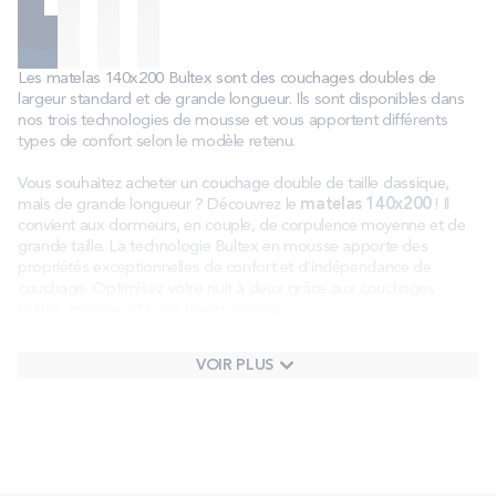
Les matelas 140x200 Bultex sont des couchages doubles de
largeur standard et de grande longueur. Ils sont disponibles dans
nos trois technologies de mousse et vous apportent différents
types de confort selon le modèle retenu.
Vous souhaitez acheter un couchage double de taille classique,
mais de grande longueur ? Découvrez le
matelas 140x200
! Il
convient aux dormeurs, en couple, de corpulence moyenne et de
grande taille. La technologie Bultex en mousse apporte des
propriétés exceptionnelles de confort et d’indépendance de
couchage. Optimisez votre nuit à deux grâce aux couchages
Bultex, marque n°1 des foyers français
.
VOIR PLUS
Qu’est-ce qu’un matelas 140x200 ?
Le matelas 140x200 est un couchage double de largeur standard
et de grande longueur. Il est idéal pour les couples qui aiment
dormir avec proximité
et qui ont peu d’espace dans leur