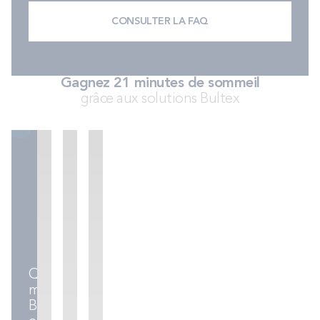
CONSULTER LA FAQ
Gagnez 21 minutes de sommeil
grâce aux solutions Bultex
Sommiers
Ensembles
Accessoires
literie
Quel
matelas
Bultex