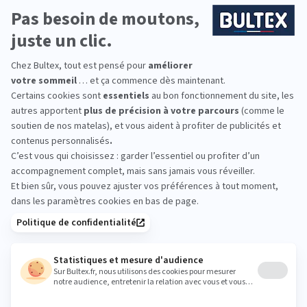
Matelas ENERGIZING
4.6
(96 avis)
730,20 €
1 217,00 €
Excellent soutien très ferme, accueil doux
Idéal pour couples à morphologies différentes
BULTEX® Nano + Bodysoft, 23cm
DÉCOUVRIR