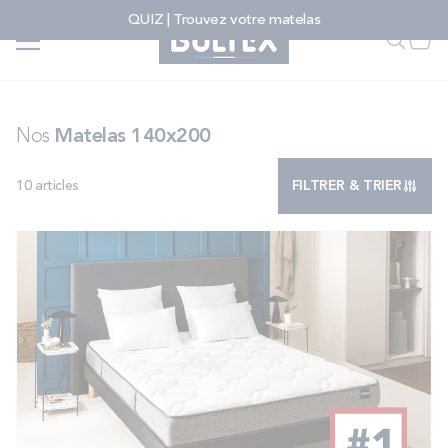
Allez au contenu
QUIZ | Trouvez votre matelas
Accueil
...
Nos matelas 140x200
Faire u
Mon
FAIRE UNE RECHERCHE
Nos
Matelas 140x200
10
articles
FILTRER & TRIER
MATELAS
SOMMIERS
ENSEMBLES
ACCESSOIRES