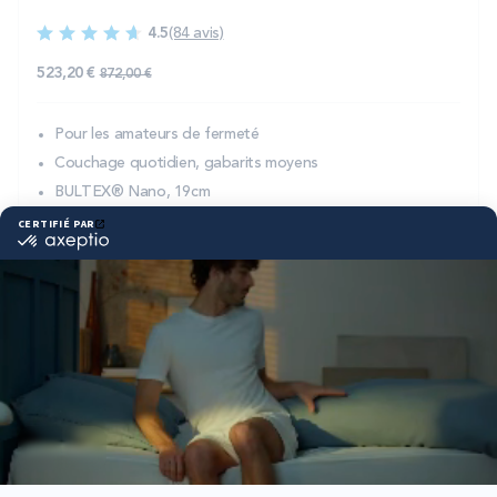
4.5
(84 avis)
523,20 €
872,00 €
Pour les amateurs de fermeté
Couchage quotidien, gabarits moyens
BULTEX® Nano, 19cm
DÉCOUVRIR
-40%