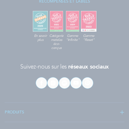
RÉCOMPENSES ET LABELS
des niveaux de confort suivant
:
Enveloppant
: il présente un
accueil à mémoire de forme
qui
épouse le corps du dormeur et un soutien ferme au cœur du
couchage (
matelas SMART NIGHT
) ;
Moelleux
: il associe un accueil moelleux et un soutien équilibré,
comme le
modèle RISE UP
;
En savoir
Catégorie
Gamme
Gamme
Mi-Ferme
: avec ce type de couchage, vous avez un accueil
plus
matelas
"Infinite"
"Reset"
moelleux et un soutien ferme (
modèle UNIVERSAL
) ou un
éco-
conçus
soutien ferme progressif (
modèle PROGRESS 3.0
) ;
Ferme
: les couchages fermes présentent un soutien ferme ou
très ferme, et un accueil varié à mémoire de forme, équilibré ou
ferme.
Suivez-nous sur les
réseaux sociaux
Très ferme
: le matelas est ferme en accueil et très ferme en
son cœur, à l’instar du
BASICLY
.
Les différentes zones de confort des matelas
140x200
PRODUITS
Nos matelas 140x200 ont
plusieurs zones de confort
selon le
modèle que vous choisissez :
1 zone unique
: le soutien est uniforme sur tous les couchages ;