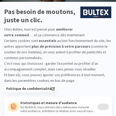
MON
MATELAS
IDÉAL
Les amateurs de fermeté qui sont à la recherche d’un lit deux
places peu encombrant vont adorer notre
matelas ferme
140x200
.
Qu’est-ce qui caractérise un matelas ferme 140x200 ?
Un matelas ferme 140x200 est un modèle qui bénéficie à la fois
d’un
excellent niveau de fermeté
, tout en respectant
des
dimensions raisonnables
pour s’installer même dans les
plus petites chambres.
Le confort d’un matelas ferme
Spécialiste du sommeil, Bultex vous propose ici de découvrir un
matelas dit ferme
. Il offre ainsi un
confort adéquat, même
aux dormeurs de grande corpulence
. Si vous avez une
VOIR PLUS
préférence pour les lits fermes, vous allez adorer ce type de
matelas.
Des dimensions parfaites pour une petite ou une