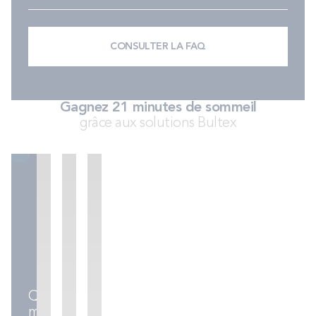
PROMOS
CONSULTER LA FAQ
Technologie bultex
Nos engagements
Gagnez 21 minutes de sommeil
grâce aux solutions Bultex
Storelocator
Contact
Mon compte
Sommiers
Ensembles
Accessoires
literie
Quel
matelas