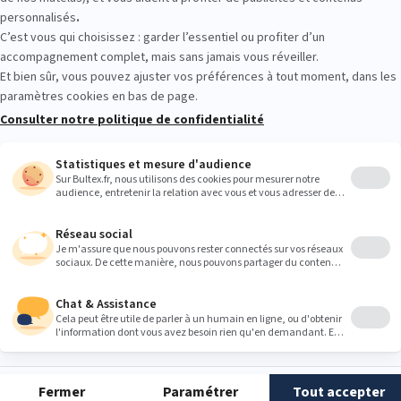
Ensemble RECHARGED
E
1 221,00 €
1
2 035,00 €
Matelas hybride, confort haut de gamme ultra
précis
Pour les amateurs de fermeté