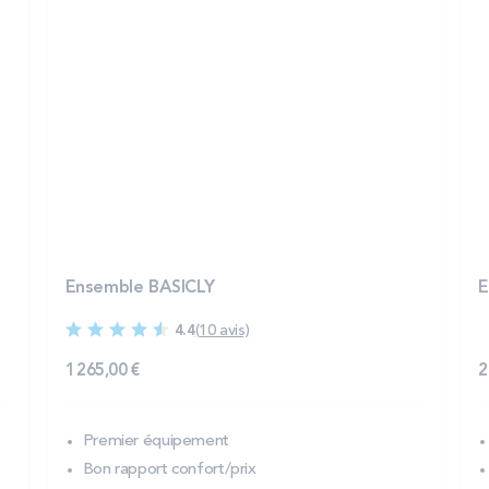
Ensemble BASICLY
E
4.4
(10 avis)
1 265,00 €
2
Premier équipement
Bon rapport confort/prix