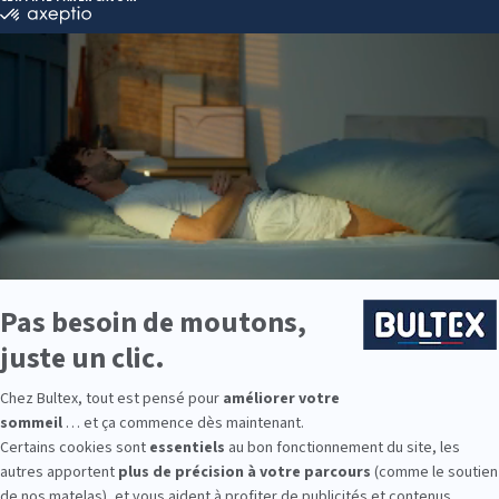
Adapté aux petits et moyens gabarits
Avec sommier équilibré, 5 coloris
DÉCOUVRIR
-40%