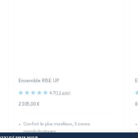
Ensemble RISE UP
E
4.7
(13 avis)
2 305,00 €
8
Confort le plus moelleux, 5 zones
morphologiques