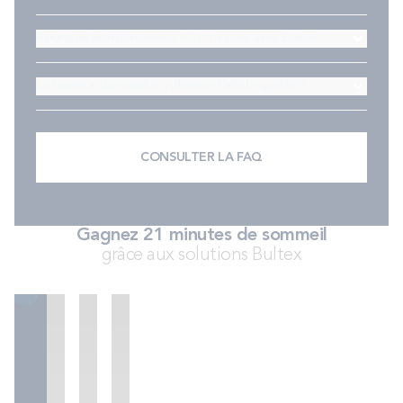
Pourquoi dormons-nous +21 minutes avec Bultex ?
La hauteur du matelas influence t'elle la qualité ?
CONSULTER LA FAQ
Gagnez 21 minutes de sommeil
grâce aux solutions Bultex
Matelas
Sommiers
Accessoires