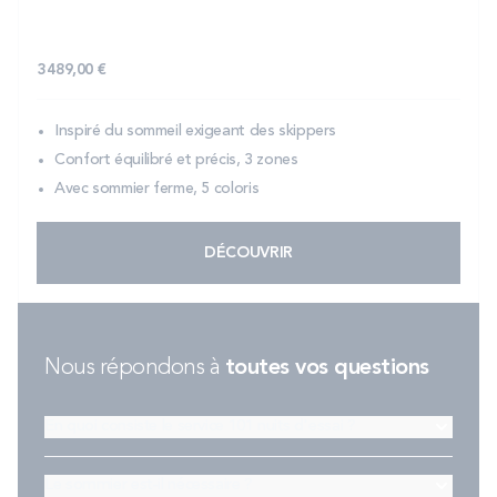
3 489,00 €
Inspiré du sommeil exigeant des skippers
Confort équilibré et précis, 3 zones
Avec sommier ferme, 5 coloris
DÉCOUVRIR
Nous répondons à
toutes vos questions
En quoi consiste le service 101 nuits d'essai ?
Le sommier est-il nécessaire ?