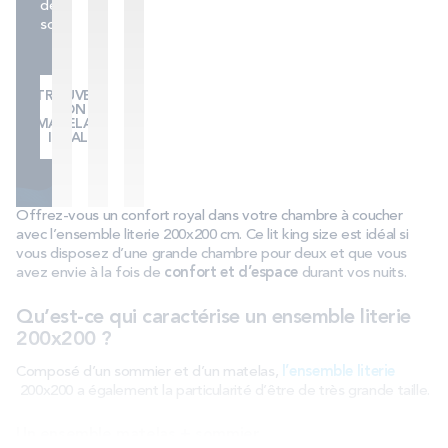
de
sommeil.
TROUVER
MON
MATELAS
IDÉAL
Offrez-vous un confort royal dans votre chambre à coucher
avec l’ensemble literie 200x200 cm. Ce lit king size est idéal si
vous disposez d’une grande chambre pour deux et que vous
avez envie à la fois de
confort et d’espace
durant vos nuits.
Qu’est-ce qui caractérise un ensemble literie
200x200 ?
Composé d’un sommier et d’un matelas,
l’ensemble literie
200x200 a également la particularité d’être de très grande taille.
Un ensemble matelas + sommier