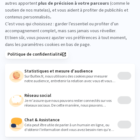
Ensemble READY TO SLEEP
4.4
(3 avis)
2 968,00 €
Matelas, sommier et oreillers : ce pack vous facilite la vie !