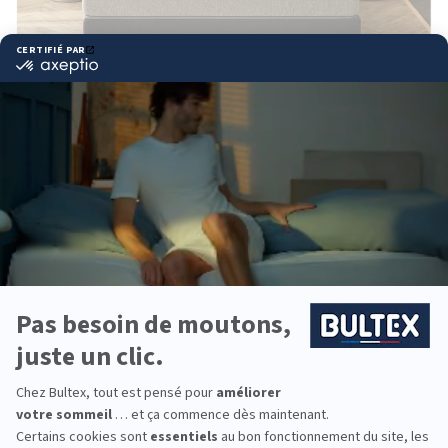
Ensemble RECHARGED
2 070,60 €
3 451,00 €
Matelas hybride, confort haut de gamme ultra précis
Pour les amateurs de fermeté
Avec sommier ferme, 5 coloris
DÉCOUVRIR