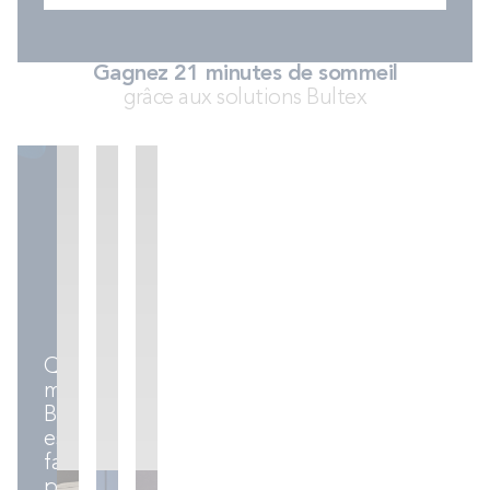
Gagnez 21 minutes de sommeil
grâce aux solutions Bultex
Matelas
Sommiers
Accessoires
Quel
matelas
Bultex
est
fait
pour