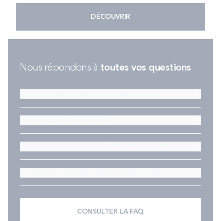
DÉCOUVRIR
Nous répondons à
toutes vos questions
En quoi consiste le service 101 nuits d'essai ?
Le sommier est-il nécessaire ?
Pourquoi dormons-nous +21 minutes avec Bultex ?
La hauteur du matelas influence t'elle la qualité ?
CONSULTER LA FAQ