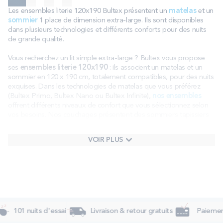
Les ensembles literie 120x190 Bultex présentent un
matelas
et un
sommier
1 place de dimension extra-large. Ils sont disponibles
dans plusieurs technologies et différents conforts pour des nuits
de grande qualité.
Vous recherchez un lit simple extra-large ? Bultex vous propose
ses
ensembles literie 120x190
: ils associent un matelas et un
sommier en 120 x 190 cm, totalement compatibles, pour des nuits
exquises. Dans les technologies de matelas que vous préférez
(Bultex Primo, Bultex Nano ou Bultex Infinite),
nos ensembles
offrent différents niveaux de confort que vous sélectionnez selon
vos besoins. Nos couchages présentent des sommiers tapissiers
performants qui optimisent avec soin les qualités de nos matelas.
Découvrez nos différents modèles et faites votre choix pour un
VOIR PLUS
sommeil réparateur comme vous n’en avez jamais connu.
Qu’est-ce qu’un ensemble literie 120x190 ?
Un ensemble literie 120x190 est un lit 1 place qui comprend un
matelas
de 120 x 190 cm
et un
sommier
de la même
dimension
. Il s’agit d’une
taille XL pour un lit simple
. Il se
destine à accueillir un dormeur de forte corpulence et/ou qui aime
101 nuits d'essai
Livraison & retour gratuits
Paiement 4
avoir beaucoup d’espace dans son couchage. Ce compromis