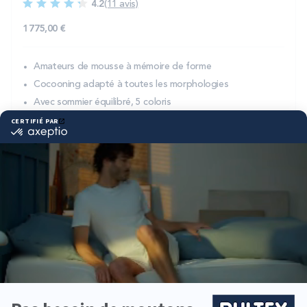
4.2
(11 avis)
1 775,00 €
Amateurs de mousse à mémoire de forme
Cocooning adapté à toutes les morphologies
Avec sommier équilibré, 5 coloris
DÉCOUVRIR
-40%