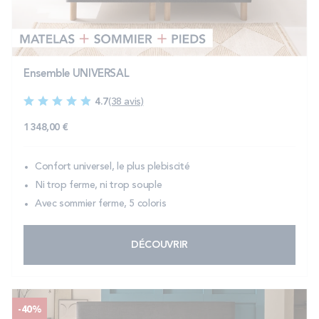
PROMOS
Technologie bultex
Ensemble UNIVERSAL
4.7
(38 avis)
Nos engagements
1 348,00 €
Confort universel, le plus plebiscité
Storelocator
Contact
Mon compte
Ni trop ferme, ni trop souple
Avec sommier ferme, 5 coloris
DÉCOUVRIR
-40%