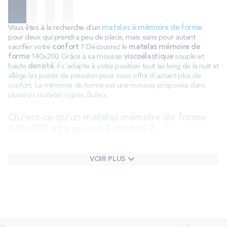
Vous êtes à la recherche d’un
matelas à mémoire de forme
pour deux qui prendra peu de place, mais sans pour autant
sacrifier votre
confort
? Découvrez le
matelas mémoire de
forme
140x200. Grâce à sa mousse
viscoélastique
souple et
haute
densité
, il s’adapte à votre position tout au long de la nuit et
allège les points de pression pour vous offrir d’autant plus de
confort. La mémoire de forme est une mousse proposée dans
plusieurs matelas
signés Bultex.
Qu’est-ce qu’un matelas mémoire de forme
140x200 et à qui est-il destiné ?
Le matelas mémoire de forme 140x200 est un matelas doté d’une
mousse
viscoélastique.
Cette dernière a la particularité d’offrir un
VOIR PLUS
couchage qui se module grâce à la chaleur du corps. Ainsi, la
couche supérieure du matelas s’adapte en fonction de votre
position pour vous offrir un
confort
sur mesure tout au long de la
nuit.
Les dimensions 140x200 cm sont les dimensions standards pour
un lit pour deux personnes. Elles sont particulièrement appréciées,
car elles ne prennent que peu de place dans une pièce. Ce type de