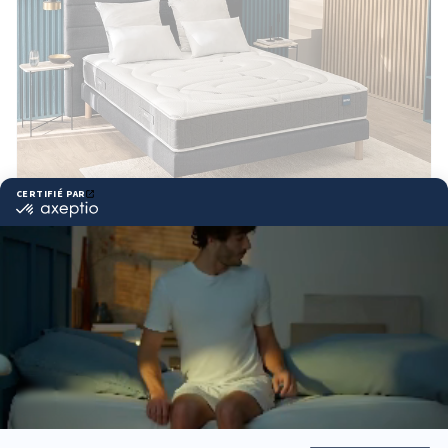
Matelas RISE UP
4.5
(22 avis)
1 819,00 €
Confort le plus moelleux, 5 zones morphologiques
Adapté aux petits et moyens gabarits
BULTEX® Nano + Mémoire de forme à cœur + Bodysoft,