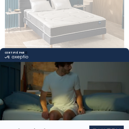
Matelas RISE UP
4.5
(22 avis)
1 642,00 €
Confort le plus moelleux, 5 zones morphologiques
Adapté aux petits et moyens gabarits
BULTEX® Nano + Mémoire de forme à cœur + Bodysoft,
25cm