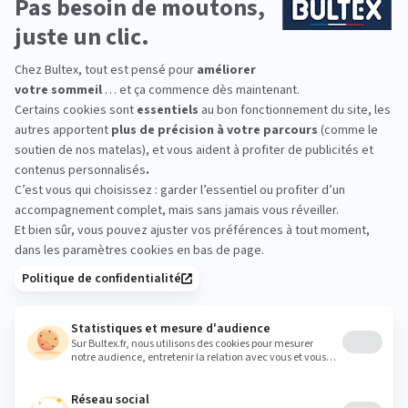
DÉCOUVRIR
Nous répondons à
toutes vos questions
En quoi consiste le service 101 nuits d'essai ?
Quel matelas Bultex choisir ?
Pourquoi dormons-nous +21 minutes avec Bultex ?
La hauteur du matelas influence t'elle la qualité ?
CONSULTER LA FAQ