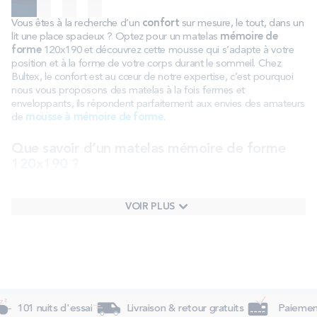
Vous êtes à la recherche d’un
confort
sur mesure, le tout, dans un
lit une place spacieux ? Optez pour un matelas
mémoire de
forme
120x190 et découvrez cette mousse qui s’adapte à votre
position et à la forme de votre corps durant le sommeil. Chez
Bultex, le confort est au cœur de notre expertise, c’est pourquoi
nous vous proposons des matelas à la fois fermes et
enveloppants, ils répondent parfaitement aux envies des amateurs
de
mousse à mémoire de forme
.
Que savoir d’un matelas mémoire de forme
120x190 ?
La
mousse
à mémoire de forme est une matière très prisée dans
le domaine de la
literie.
Sa particularité est qu’elle va pouvoir
VOIR PLUS
s’adapter grâce à la chaleur dégagée par le corps. Elle prend ainsi
la même forme que le dormeur installé dessus pour un effet
enveloppant, comme sur un nuage. Si cette matière rencontre un si
franc succès ces dernières années, c’est qu’elle permet de répartir
la pression uniformément et donc soulager le
corps
durant la nuit.
Le matelas
mousse à mémoire de forme
est donc une véritable
révolution dans le monde de la literie.
101 nuits d'essai
Livraison & retour gratuits
Paiement 
Le matelas mémoire de forme 120x190 est donc doté de cette