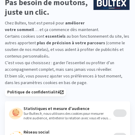
DÉCOUVRIR
Nous répondons à
toutes vos questions
En quoi consiste le service 101 nuits d'essai ?
Quel matelas Bultex choisir ?
Pourquoi dormons-nous +21 minutes avec Bultex ?
La hauteur du matelas influence t'elle la qualité ?
CONSULTER LA FAQ