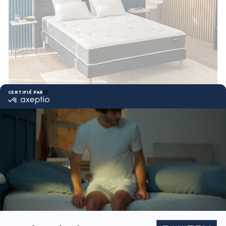
Matelas RISE UP
4.5
(22 avis)
1 202,00 €
Confort le plus moelleux, 5 zones morphologiques
Adapté aux petits et moyens gabarits
BULTEX® Nano + Mémoire de forme à cœur + Bodysoft,
25cm