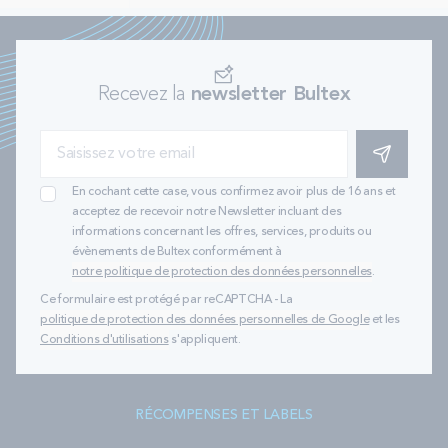
Nos matelas à mémoire de forme 80x200 présentent un cœur
composé de
notre technologie BULTEX® nano
. Il s’agit d’une
mousse de dernière génération
qui offre une grande précision
de soutien. Grâce à ses nombreuses propriétés, le matelas
Recevez la
newsletter Bultex
dispose d’une haute résilience et d’une grande résistance dans le
temps.
S'INSCRIRE
Le confort du matelas à mémoire de forme
80x200
En cochant cette case, vous confirmez avoir plus de 16 ans et
acceptez de recevoir notre Newsletter incluant des
Le matelas à mémoire de forme 80x200 est moelleux à la surface :
informations concernant les offres, services, produits ou
l’accueil à mémoire de forme confère un
côté enveloppant au
évènements de Bultex conformément à
couchage
. Le cœur du matelas est généralement ferme : il permet
notre politique de protection des données personnelles
.
de soutenir le corps du dormeur et
d’aligner correctement sa
colonne vertébrale
pendant son sommeil. Ainsi, la qualité de ses
Ce formulaire est protégé par reCAPTCHA - La
nuits en est améliorée.
politique de protection des données personnelles de Google
et les
Conditions d'utilisations
s'appliquent.
Quelle est l’épaisseur du matelas à mémoire
de forme 80x200 cm ?
RÉCOMPENSES ET LABELS
Avec le matelas à mémoire de forme 80x200 cm, vous bénéficiez
d’une
épaisseur de couchage qui débute généralement à 23