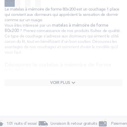
Le matelas à mémoire de forme 80x200 est un couchage 1 place
qui convient aux dormeurs qui apprécient la sensation de dormir
comme sur un nuage.
Vous êtes intéressé par un
matelas à mémoire de forme
80x200
? Prenez connaissance de nos produits Bultex de qualité.
Ce type de couchage s’adresse aux dormeurs qui aiment le côté
cocon du lit, tout en bénéficiant d’un bon soutien. Découvrez les
avantages de nos couchages et comment choisir le modèle qu’il
vous faut.
Découvrez le matelas à mémoire de forme
80x200
Le
matelas à mémoire de forme
80x200
est un
couchage 1
VOIR PLUS
personne
de largeur étroite (80 cm) et de grande taille (2 m). Il est
dit à mémoire de forme car il présente, sur sa partie supérieure,
une mousse viscoélastique et thermosensible qui offre des
propriétés enveloppantes au dormeur. Cette matière moule les
formes de son corps, ce qui lui offre un grand confort de sommeil.
Quelles technologies au service du matelas à
101 nuits d'essai
Livraison & retour gratuits
Paiement 
mémoire de forme 80x200 ?