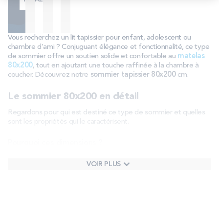
Vous recherchez un lit tapissier pour enfant, adolescent ou
chambre d’ami ? Conjuguant élégance et fonctionnalité, ce type
de sommier offre un soutien solide et confortable au
matelas
80x200
, tout en ajoutant une touche raffinée à la chambre à
coucher. Découvrez notre
sommier tapissier 80x200
cm.
Le sommier 80x200 en détail
Regardons pour qui est destiné ce type de sommier et quelles
sont les propriétés qui le caractérisent.
Pourquoi ces dimensions ?
Le sommier tapissier de taille 80x200 cm est idéal pour plusieurs
VOIR PLUS
types de dormeurs, mais aussi pour son intégration dans la
chambre à coucher.
Enfants
: Taille parfaite pour les enfants, offrant un espace
de couchage adapté à leur taille. De plus, la compacité de ce
lit permet de leur laisser suffisamment de place pour jouer
dans la chambre ;