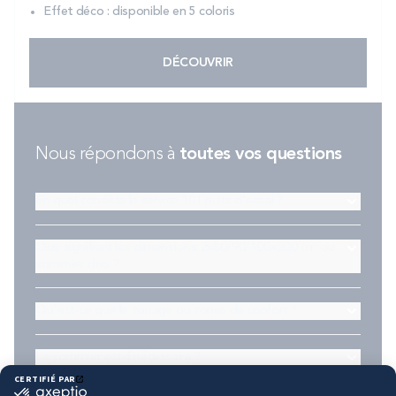
Effet déco : disponible en 5 coloris
DÉCOUVRIR
Nous répondons à
toutes vos questions
En quoi consiste le service 101 nuits d'essai ?
Que signifient les dimensions 2x80/90/100x200 cm ou
sommier duo ?
Qu'est-ce que le zonage ou zones de confort ?
Le sommier est-il nécessaire ?