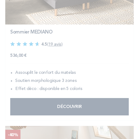
PROMOS
Technologie bultex
Sommier MEDIANO
4.5
(19 avis)
Nos engagements
536,00 €
Assouplit le confort du matelas
Storelocator
Contact
Mon compte
Soutien morphologique 3 zones
Effet déco : disponible en 5 coloris
DÉCOUVRIR
-40%