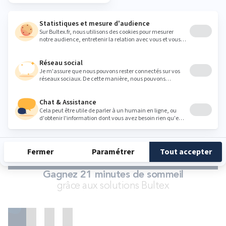
En quoi consiste le service 101 nuits d'essai ?
Que signifient les dimensions 2x80/90/100x200 cm ou
sommier duo ?
Qu'est-ce que le zonage ou zones de confort ?
Le sommier est-il nécessaire ?
CONSULTER LA FAQ
Gagnez 21 minutes de sommeil
grâce aux solutions Bultex
Matelas
Ensembles
Accessoires