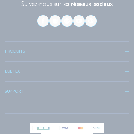
Suivez-nous sur les
réseaux sociaux
Nos sommiers sont ainsi assemblés en France avec du bois
provenant d’Europe, dans le respect des normes les plus strictes
en matière de santé et de sécurité. Avec Bultex, vous faites le
choix d'un sommeil sain dans un lit qui vous soutient, nuit après
nuit.
Vous aimerez aussi :
PRODUITS
Sommier beige
Sommier ferme
Sommier gris
BULTEX
Sommier marron
Sommier rouge : bordeaux
Sommier souple
Sommier tapissier 140x190 cm
SUPPORT
Sommier tapissier 140x200 cm
Sommier tapissier 160x200 cm
Sommier tapissier 2x100x200 cm
Sommier tapissier 2x80x200 cm
Sommier tapissier 2x90x200 cm