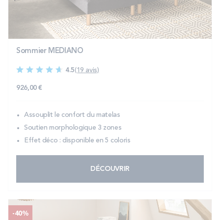
PROMOS
Technologie bultex
Sommier MEDIANO
4.5
(19 avis)
Nos engagements
926,00 €
Assouplit le confort du matelas
Storelocator
Contact
Mon compte
Soutien morphologique 3 zones
Effet déco : disponible en 5 coloris
DÉCOUVRIR
-40%