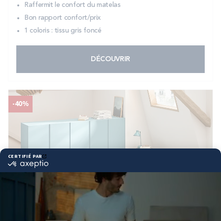
Raffermit le confort du matelas
Bon rapport confort/prix
1 coloris : tissu gris foncé
DÉCOUVRIR
-40%