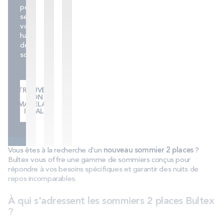
personnalisée
selon
vos
habitudes
de
sommeil.
TROUVER
MON
MATELAS
IDÉAL
Vous êtes à la recherche d’un
nouveau sommier 2 places
?
Bultex vous offre une gamme de sommiers conçus pour
répondre à vos besoins spécifiques et garantir des nuits de
repos incomparables.
À qui s'adressent les sommiers 2 places Bultex
?