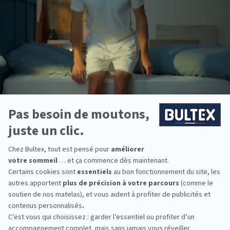
Sommiers
Ensembles
Accessoires
literie
Quel
matelas
Bultex
est
fait
pour
vous
?
En
3
minutes,
obtenez