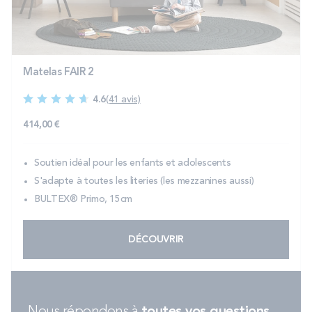
PROMOS
Technologie bultex
Matelas FAIR 2
4.6
(41 avis)
Nos engagements
414,00 €
Soutien idéal pour les enfants et adolescents
Storelocator
Contact
Mon compte
S'adapte à toutes les literies (les mezzanines aussi)
BULTEX® Primo, 15cm
DÉCOUVRIR
Nous répondons à
toutes vos questions