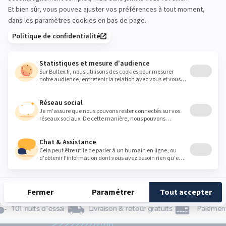
une
recommandation
personnalisée
selon
vos
habitudes
de
sommeil.
TROUVER
MON
MATELAS
IDÉAL
101 nuits d'essai
Livraison & retour gratuits
Paiement 