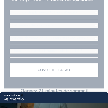
En quoi consiste le service 101 nuits d'essai ?
Quel matelas Bultex choisir ?
Pourquoi dormons-nous +21 minutes avec Bultex ?
La hauteur du matelas influence t'elle la qualité ?
CONSULTER LA FAQ
Gagnez 21 minutes de sommeil
grâce aux solutions Bultex