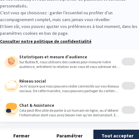
 aussi
dans tous les recoins de votre maison
(plinthes, angles de mur,
ues, fissures du parquet…).
t-elles dans le logement ?
rrivent dans votre logement généralement par le
transport de vêtement
oyage ou un achat d’occasion.
ysiques de lutte antiparasitaire
des punaises de lit, il est conseillé
d’agir vite, mais de façon réfléch
 les plus exposées, comme votre lit et l’ensemble de votre chambre à co
nge
er en machine à 60 °C
le linge de lit et les vêtements susceptibles d’êtr
ent pas cette température, passez-les
au sèche-linge
(cycle chaud de 
s mettre
au congélateur à -17°C
pendant au moins 72 heures.
otre linge
dans un sac fermé
avant de le sortir de la pièce infestée pou
nt.