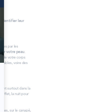
à
identifier leur
ables par les
 sur votre peau
.
s de votre corps
rtables, voire des
trent surtout dans la
n effet, la nuit pour
bles, sur le canapé,