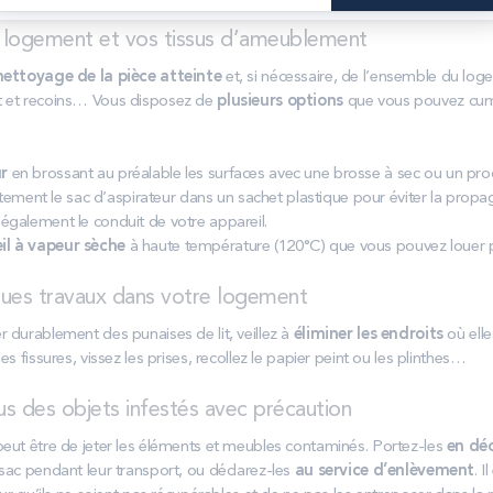
 logement et vos tissus d’ameublement
nettoyage de la pièce atteinte
et, si nécessaire, de l’ensemble du lo
t et recoins… Vous disposez de
plusieurs options
que vous pouvez cum
ur
en brossant au préalable les surfaces avec une brosse à sec ou un prod
ment le sac d’aspirateur dans un sachet plastique pour éviter la propa
 également le conduit de votre appareil.
eil à vapeur sèche
à haute température (120°C) que vous pouvez louer p
ues travaux dans votre logement
 durablement des punaises de lit, veillez à
éliminer les endroits
où elle
s fissures, vissez les prises, recollez le papier peint ou les plinthes…
s des objets infestés avec précaution
eut être de jeter les éléments et meubles contaminés. Portez-les
en dé
sac pendant leur transport, ou déclarez-les
au service d’enlèvement
. I