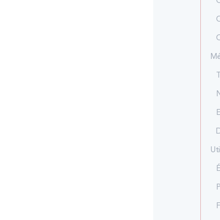
C
O
C
Mé
T
N
E
D
Uti
É
P
F