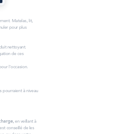
gement. Matelas
, lit,
uler pour plus
uit nettoyant.
gation de ces
our l’occasion.
s pourraient à niveau
charge,
en veillant à
l est conseillé de les