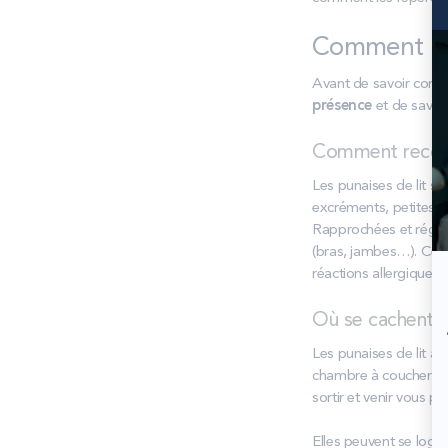
Comment rep
Avant de savoir comme
présence
et de savoir
Comment reconna
Les punaises de lit so
excréments, petites ta
Rapprochées et réguli
(bras, jambes…). Ces
réactions allergiques d
Où se cachent-e
Les punaises de lit ai
chambre à coucher po
sortir et venir vous piq
Elles peuvent se loge