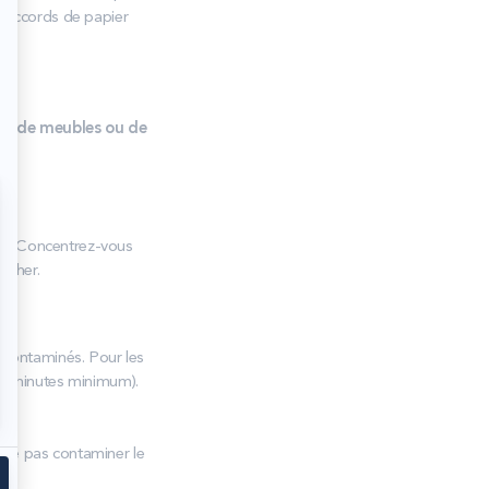
 raccords de papier
s, de meubles ou de
ie
. Concentrez-vous
ucher.
e contaminés. Pour les
30 minutes minimum).
r ne pas contaminer le