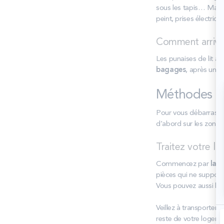
sous les tapis… Mais
peint, prises électriq
Comment arriven
Les punaises de lit a
bagages
, après un v
Méthodes ph
Pour vous débarrasser 
d’abord sur les zones
Traitez votre li
Commencez par
lav
pièces qui ne support
Vous pouvez aussi le
Veillez à transporter v
reste de votre logeme