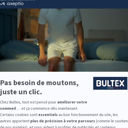
érer les punaises de lit ?
nt vous débarrasser des punaises de lit, il est important d’apprendre 
 où elles se cachent.
ître les punaises de lit ?
nt des petits insectes bruns ou rouges visibles à l’œil nu. Elles sont repér
ches noires, qu’elles laissent derrière elles, mais aussi par
leurs piqûres
ères, ces dernières sont regroupées par 3 ou 4 sur les zones découverte
 piqûres occasionnent
des démangeaisons
qui peuvent devenir insuppo
e type urticaire.
lles ?
ment les
endroits sombres, étroits et peu accessibles
. Elles se concen
ur rester
à proximité de l’endroit où vous dormez
. Elles attendent, e
uer.
r
dans le lit
(
matelas
, lattes et fentes du
sommier
, cadre…), sous les meu