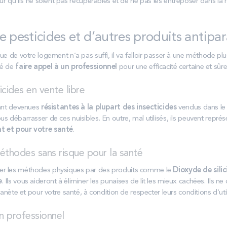
our qu’ils ne soient pas récupérables et de ne pas les entreposer dans la
de pesticides et d’autres produits antipar
ue de votre logement n’a pas suffi, il va falloir passer à une méthode plus
lé de
faire appel à un professionnel
pour une efficacité certaine et sûre
icides en vente libre
tant devenues
résistantes à la plupart des insecticides
vendus dans le
s débarrasser de ces nuisibles. En outre, mal utilisés, ils peuvent repré
t et pour votre santé
.
méthodes sans risque pour la santé
er les méthodes physiques par des produits comme le
Dioxyde de sili
e
. Ils vous aideront à éliminer les punaises de lit les mieux cachées. Ils 
lanète et pour votre santé, à condition de respecter leurs conditions d’util
n professionnel