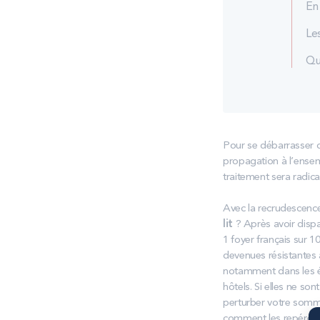
En 
Les
Qu
Pour se débarrasser de
propagation à l’ensem
traitement sera radical
Avec la recrudescenc
lit
? Après avoir dispa
1 foyer français sur 1
devenues résistantes a
notamment dans les éco
hôtels. Si elles ne so
perturber votre somme
comment les repérer, l