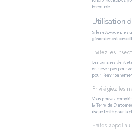
rendre inutilisables p
immeuble.
Utilisation 
Si le nettoyage physiq
généralement conseil
Évitez les insect
Les punaises de lit é
en servez pas pour vou
pour l’environnemen
Privilégiez les 
Vous pouvez complét
la
Terre de Diatomé
risque limité pour la p
Faites appel à u