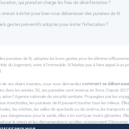
location, qui prend en charge les frais de désinfestation ?
 erreurs à éviter pour bien vous débarrasser des punaises de lit
els gestes préventifs adopter pour éviter l’infestation ?
s punaises de lit, adoptez les bons gestes pour les éliminer efficacement
ble du logement, voire à l’immeuble. N’hésitez pas à faire appel à un pr
.
e de ces vilains insectes, vous vous demandez
comment se débarrasser
ru dans les années 50, ces parasites sont revenus en force. Depuis 2017, i
0, selon l’Agence nationale de sécurité sanitaire. Propagées par les voyage
ux insecticides, les punaises de lit peuvent toucher tous les milieux. Elles
les, les crèches, les salles de spectacle ou de cinéma, les transports co
nt pas dangereuses pour la santé, elles n’en sont pas moins gênantes. Elle
il par le stress et les démangeaisons qu’elles occasionnent. Découvrez d
es éradiquer et prévenir leur apparition.