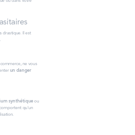
 rue ou dans votre
asitaires
 drastique. Il est
.
 commerce, ne vous
senter
un danger
cium synthétique
ou
ne comportent qu’un
isation.