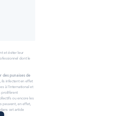
 et éviter leur
ofessionnel dont le
 des punaises de
ls infectent en effet
s à l’international et
 prolifèrent
llectifs ou encore les
s peuvent, en effet,
ans cet article