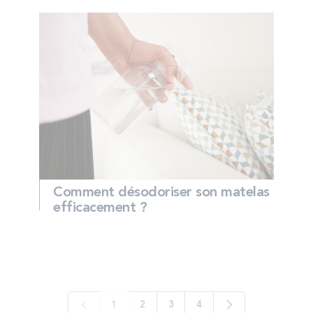
Comment désodoriser son matelas
efficacement ?
1
2
3
4
Vous lisez actuellement la page
Page
Page
Page