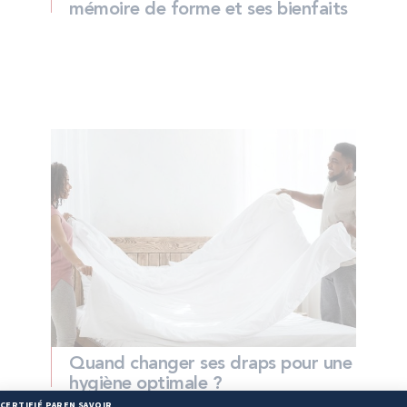
mémoire de forme et ses bienfaits
Quand changer ses draps pour une
hygiène optimale ?