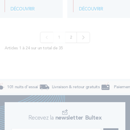
DÉCOUVRIR
DÉCOUVRIR
1
2
Vous lisez actuellement la page
Page
Articles 1 à 24 sur un total de 35
101 nuits d'essai
Livraison & retour gratuits
Paiement 
Recevez la
newsletter Bultex