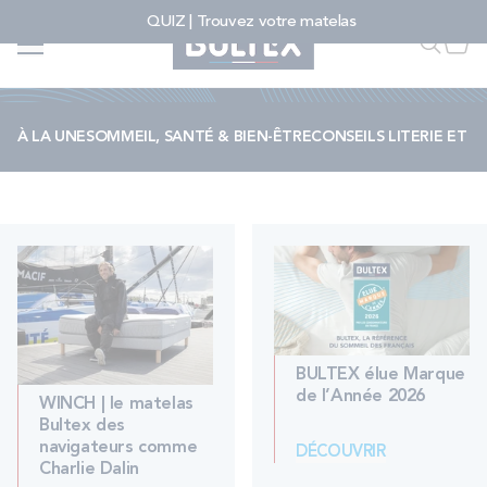
Allez au contenu
QUIZ | Trouvez votre matelas
Accueil
...
Sport, science & performance
Faire u
Mon
Sport, science
& performance
À LA UNE
SOMMEIL, SANTÉ & BIEN-ÊTRE
CONSEILS LITERIE ET 
FAIRE UNE RECHERCHE
MATELAS
SOMMIERS
ENSEMBLES
BULTEX élue Marque
de l’Année 2026
WINCH | le matelas
Bultex des
ACCESSOIRES
navigateurs comme
DÉCOUVRIR
Charlie Dalin