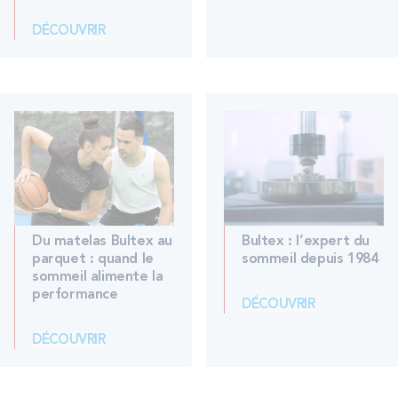
PROMOS
DÉCOUVRIR
Technologie bultex
Nos engagements
Storelocator
Contact
Mon compte
Du matelas Bultex au
Bultex : l’expert du
parquet : quand le
sommeil depuis 1984
sommeil alimente la
performance
DÉCOUVRIR
DÉCOUVRIR