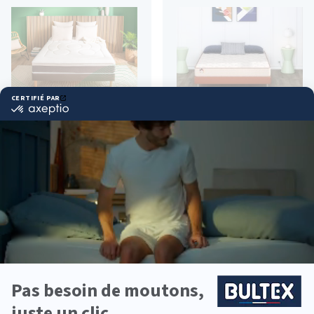
Matelas Bultex :
Matelas pour sportif
qualité, confort et
: quel intérêt et
responsabilité
comment le choisir ?
environnementale
DÉCOUVRIR
DÉCOUVRIR