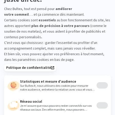
Au saut du lit :
confidences d’un jour
Nouvelles
de repos
technologies et
sommeil, ces
DÉCOUVRIR
meilleures ennemies
?
DÉCOUVRIR
Le sport, meilleur
Le sommeil en mer
allié pour dormir