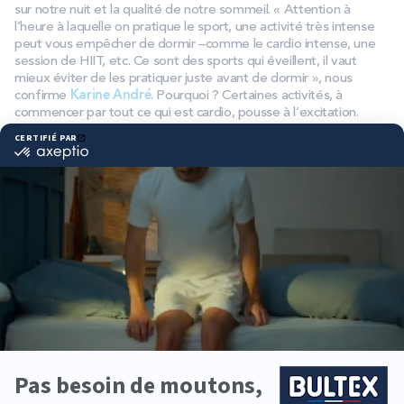
sur notre nuit et la qualité de notre sommeil. « Attention à
l’heure à laquelle on pratique le sport, une activité très intense
peut vous empêcher de dormir –comme le cardio intense, une
session de HIIT, etc. Ce sont des sports qui éveillent, il vaut
mieux éviter de les pratiquer juste avant de dormir », nous
confirme
Karine André
. Pourquoi ? Certaines activités, à
commencer par tout ce qui est cardio, pousse à l’excitation.
Juste avant de dormir, l’idée est de se plonger dans une phase
de décompression, de calme et d’apaisement. Si l’on vient
exciter le corps et l’esprit, il sera compliqué pour une personne
de lâcher prise, de faire baisser sa température ou de «
redescendre ». Comme la digestion, le sport reste un moment
de joie et de plaisir mais à ne pas pratiquer juste avant de
dormir.
Quels sports pratiquer ?
« La bonne idée pour bien dormir serait de mixer les sports
pratiqués. Créer une routine avec plusieurs activités plus douces,
comme le yoga, le pilate ou encore des étirements. Dans tous
les cas, il ne faut pas faire de surentraînement. L’équilibre est la
clé. Le sport est utile pour bien dormir mais sans un bon
sommeil, la pratique du sport ne se fait pas dans les bonnes
conditions. J’insiste à chaque cours sur la récupération, et