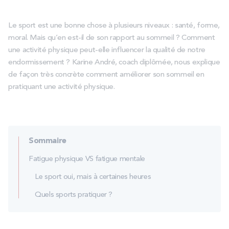
PROMOS
Le sport est une bonne chose à plusieurs niveaux : santé, forme,
moral. Mais qu’en est-il de son rapport au sommeil ? Comment
Technologie bultex
une activité physique peut-elle influencer la qualité de notre
endormissement ? Karine André, coach diplômée, nous explique
de façon très concrète comment améliorer son sommeil en
Nos engagements
pratiquant une activité physique.
Storelocator
Contact
Mon compte
Sommaire
Fatigue physique VS fatigue mentale
Le sport oui, mais à certaines heures
Quels sports pratiquer ?