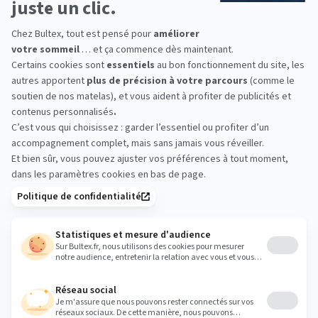
l’aspect numéro 1 de la récupération, c’est… le sommeil », nous
dit Karine André. Cumuler à une bonne alimentation, des sports
variés (du vélo, du yoga, un run et peut-être du basket)
permettent d’équilibrer ses émotions, ses ressentis et sa
fatigue. Vous l’aurez compris, on court après le sommeil mais
pas juste avant de vouloir s’endormir. On varie les sports, on se
laisse porter et surtout, on va droit au but.
Partager cet article
Simplifiez-vous la nuit et optez pour
notre