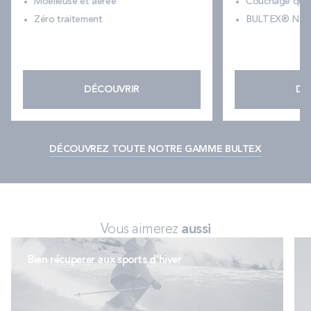
Moelleuse et aérée
Couchage quot
Zéro traitement
BULTEX® Nano
DÉCOUVRIR
DÉ
DÉCOUVREZ TOUTE NOTRE GAMME BULTEX
Vous aimerez
aussi
Bien récuperer aux sports d’hiver