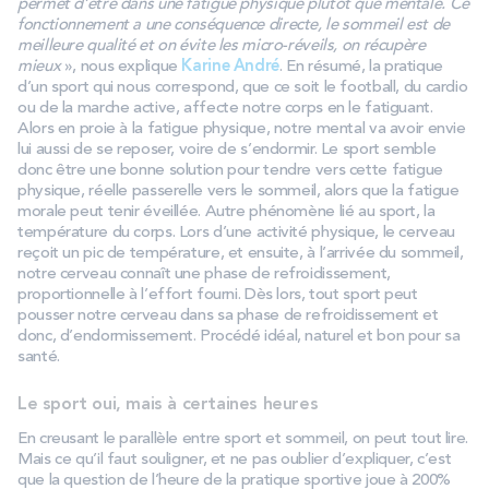
permet d’être dans une fatigue physique plutôt que mentale. Ce
fonctionnement a une conséquence directe, le sommeil est de
meilleure qualité et on évite les micro-réveils, on récupère
mieux
», nous explique
Karine André
. En résumé, la pratique
d’un sport qui nous correspond, que ce soit le football, du cardio
ou de la marche active, affecte notre corps en le fatiguant.
Alors en proie à la fatigue physique, notre mental va avoir envie
lui aussi de se reposer, voire de s’endormir. Le sport semble
donc être une bonne solution pour tendre vers cette fatigue
physique, réelle passerelle vers le sommeil, alors que la fatigue
morale peut tenir éveillée. Autre phénomène lié au sport, la
température du corps. Lors d’une activité physique, le cerveau
reçoit un pic de température, et ensuite, à l’arrivée du sommeil,
notre cerveau connaît une phase de refroidissement,
proportionnelle à l’effort fourni. Dès lors, tout sport peut
pousser notre cerveau dans sa phase de refroidissement et
donc, d’endormissement. Procédé idéal, naturel et bon pour sa
santé.
Le sport oui, mais à certaines heures
En creusant le parallèle entre sport et sommeil, on peut tout lire.
Mais ce qu’il faut souligner, et ne pas oublier d’expliquer, c’est
que la question de l’heure de la pratique sportive joue à 200%