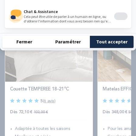
gamme Bultex
-30%
-40%
Couette TEMPEREE 18-21°C
Matelas EFFICI
5
(6 avis)
4
Prix normal
Pri
Dès
72,10 €
Dès
348,00 €
103,00 €
580,
Adaptée à toutes les saisons
Pour les amate