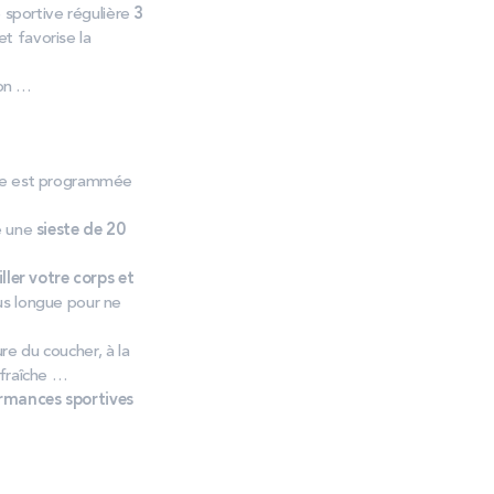
 sportive régulière
3
t favorise la
ion …
elle est programmée
e une
sieste de 20
iller votre corps et
us longue pour ne
re du coucher, à la
 fraîche …
rmances sportives