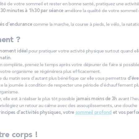
lité de votre sommeil et rester en bonne santé, pratiquez une activité
e
30 minutes à 1h30 par séance
améliore la qualité de votre sommeil e
tés d’endurance
comme la marche, la course à pieds, le vélo, la natat
ent ?
 moment idéal
pour pratiquer votre activité physique surtout quand 
matin
.
n complète, prenez le temps après votre déjeuner de faire si possibl
 votre organisme se régénérera plus efficacement.
e du matin sera d’autant plus bénéfique car elle vous permettra
d’éve
e la journée à condition de respecter une période d’échauffement pl
rganisme.
, elle est à réaliser le plus tôt possible
jamais moins de 3h
avant l’heu
privilégiez un retour au calme avec des assouplissements, une douche
incipes d’activités physiques, votre
sommeil profond
et vos perfo
re corps !