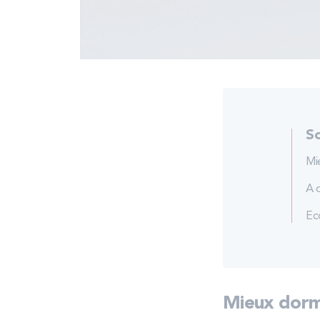
S
Mi
A 
Ec
Mieux dormi