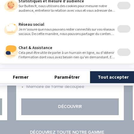
Oreiller SPECIAL CERVICALES
Dès
122,00 €
Soutien ergonomique des cervicales
Endormissement sur le dos et côtés
Mémoire de forme découpée
DÉCOUVRIR
DÉCOUVREZ TOUTE NOTRE GAMME