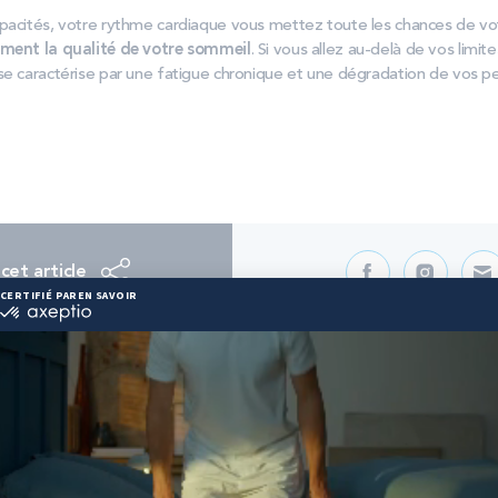
pacités, votre rythme cardiaque vous mettez toute les chances de vo
ement la qualité de votre sommeil
. Si vous allez au-delà de vos limite
se caractérise par une fatigue chronique et une dégradation de vos p
cet article
us la nuit et optez pour
notre g