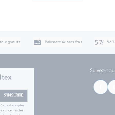
tour gratuits
Paiement 4x sans frais
5 à 7
Suivez-nous
ltex
S'INSCRIRE
16 ans et acceptez
ns concernant les