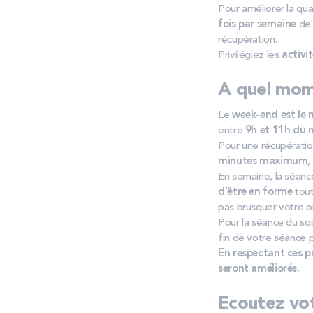
Pour améliorer la qua
fois par semaine
d
récupération.
Privilégiez les
activi
A quel mom
Le
week-end est le
entre
9h et 11h du 
Pour une récupératio
minutes maximum
,
En semaine, la séanc
d’être en forme
tout
pas brusquer votre o
Pour la séance du soir
fin de votre séance 
En respectant ces pr
seront améliorés.
Ecoutez vot