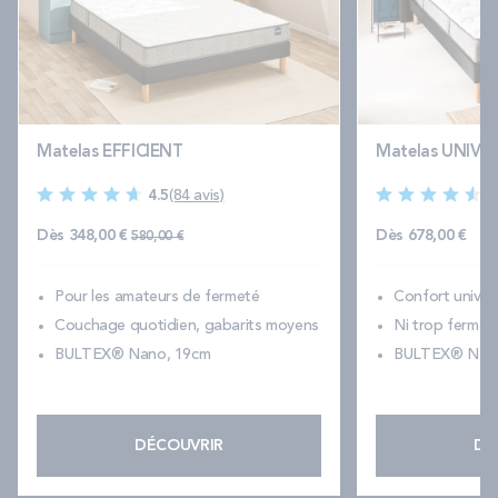
Matelas EFFICIENT
Matelas UNIVE
4.5
(84 avis)
4
Prix normal
Dès
348,00 €
Dès
678,00 €
580,00 €
Pour les amateurs de fermeté
Confort universe
Couchage quotidien, gabarits moyens
Ni trop ferme, 
BULTEX® Nano, 19cm
BULTEX® Nano
DÉCOUVRIR
DÉ