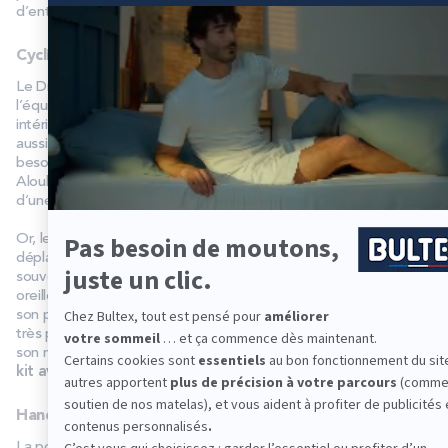
d’entrer en sommeil profond.
Cyclisme d’endurance
Le Dr Duforez et le Dr Aloulou ont également accompagné
l’équipe de cyclisme d’endurance. S’agissant d’un sport en
intérieur, la question de la
lumière naturelle
était centrale. Ici
aussi, les entretiens individuels ont permis de mieux cibler les
besoins. Ensuite, c’est à
l’environnement du sommeil
que le Dr
Aloulou s’est intéressé. En effet, on sait aujourd’hui qu’il est
d’une importance majeure.
Or, les cyclistes effectuent, eux aussi, beaucoup de
déplacements et dormir dans un environnement inconnu est
souvent perturbant. Le travail ici a été fait principalement sur les
oreillers.
En changeant simplement les oreillers
et en ayant
son propre oreiller malgré les déplacements, les retours ont été
très positifs. S’il est en revanche difficile de se déplacer avec
son matelas et son sommier, on peut envisager
l’utilisation de
kit avec oreiller et surmatelas
.
Handball
La porte d’entrée du travail réalisé a commencé par des