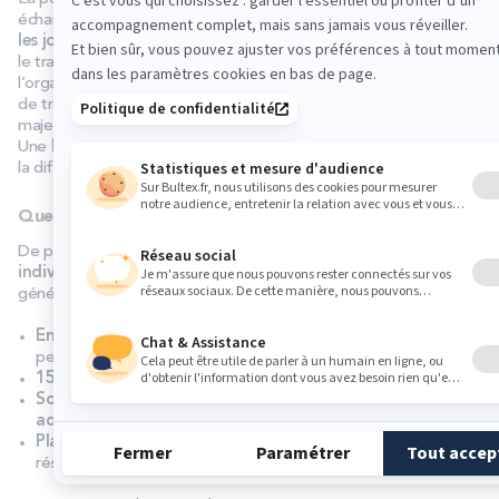
échanges avec le staff. Cela a permis notamment
d’organiser
les journées pour y intégrer des moments de sieste
. D’ailleurs,
le travail de Bultex avec l’INSEP a permis de révéler que parfois,
l’organisation des journées était plus énergivore que la charge
de travail elle-même. Le travail d’organisation est donc un point
majeur à aborder aussi bien pour les joueurs que pour le staff.
Une
bonne compréhension du contexte
peut aussi faire toute
la différence.
Quel process pour des demandes individuelles ?
De plus en plus,
les sportifs sont accompagnés de manière
individuelle
. Le processus d’accompagnement se déroule
généralement ainsi :
Entretien
pour comprendre le contexte, comment le sportif
perçoit la qualité de son sommeil…
15 jours d’actimétrie
pour obtenir des données objectives.
Soulever le problème afin de trouver une solution
adéquate
avec l’aide d’autres professionnels.
Planifier des objectifs
sur la durée pour observer les
résultats.