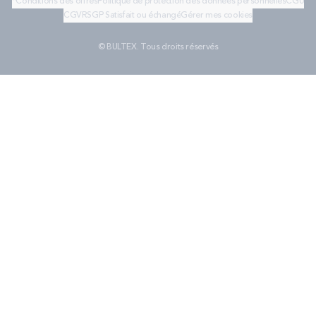
*Conditions des offres
Politique de protection des données personnelles
CGU
CGV
RSGP
Satisfait ou échangé
Gérer mes cookies
© BULTEX. Tous droits réservés