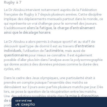
Rugby à 7
Le Dr Aloulou intervient notamment auprès de la Fédération
française de Rugby à 7 depuis plusieurs années. Cette discipline
implique des déplacements mensuels partout dans le monde, ce
qui représente un vrai challenge pour le sommeil des joueurs.
S’additionnent
alors la fatigue, la charge d'entraînement
ainsi que le décalage horaire
.
Le Dr Aloulou a alors permis à chaque sportif et au staff de
découvrir quel type de dormir il est au travers
d’entretiens
individuels
, l’utilisation de l
’actimétrie
, mais aussi de
questionnaires
pour mieux se connaître. Il est également
possible d’aller plus loin dans l’analyse avec la polysomnographie
qui donne accès à des données précises comme la durée des
cycles, etc.
Dans le cadre des Jeux olympiques, une particularité était à
prendre en compte puisque l’ensemble des matchs se
déroulaient sur 3 jours avec parfois plusieurs matchs par jour. Dès
lors, se pose la question de la récupération entre les matchs.
Une des solutions possibles réside dans
la mise à disposition
de salles de sieste dédiées aux joueurs
. L’idée est d’ailleurs de
pratiquer plutôt la microsieste (10 à 15 minutes) pour éviter