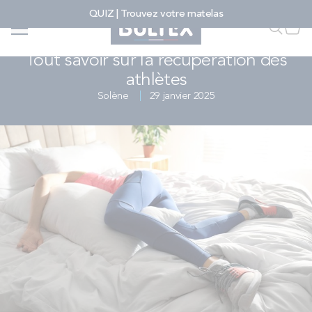
Allez au contenu
QUIZ | Trouvez votre matelas
Accueil
...
...
Tout savoir sur la récupération des athlètes
Faire u
Mon
SPORT, SCIENCE & PERFORMANCE
Tout savoir sur la récupération des
athlètes
FAIRE UNE RECHERCHE
Solène
29 janvier 2025
MATELAS
SOMMIERS
ENSEMBLES
ACCESSOIRES