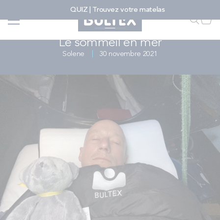
Allez au contenu
QUIZ | Trouvez votre matelas
Accueil
...
...
Le sommeil en mer - Bultex
Faire u
Mon
SPORT, SCIENCE & PERFORMANCE
Le sommeil en mer
Solene
30 novembre 2021
FAIRE UNE RECHERCHE
MATELAS
SOMMIERS
ENSEMBLES
ACCESSOIRES