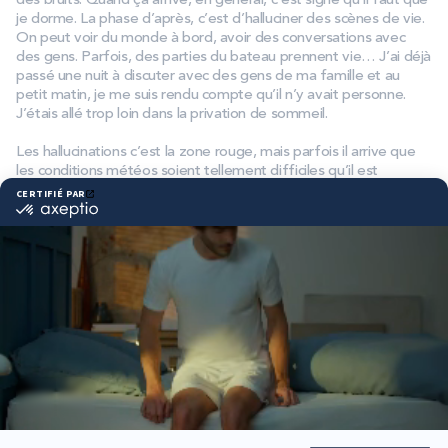
des bruits. Quand ça arrive, en général, c’est signe qu’il faut que
je dorme. La phase d’après, c’est d’halluciner des scènes de vie.
On peut voir du monde à bord, avoir des conversations avec
des gens. Parfois, des parties du bateau prennent vie… J’ai déjà
passé une nuit à discuter avec des gens de ma famille et au
petit matin, je me suis rendu compte qu’il n’y avait personne.
J’étais allé trop loin dans la privation de sommeil.
Les hallucinations c’est la zone rouge, mais parfois il arrive que
les conditions météos soient tellement difficiles qu’il est
presque impossible de dormir.
Partager cet article