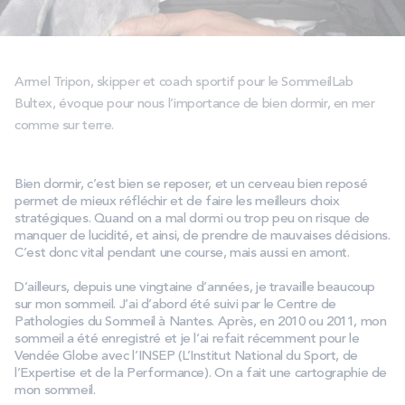
PROMOS
Technologie bultex
Armel Tripon, skipper et coach sportif pour le SommeilLab
Bultex, évoque pour nous l’importance de bien dormir, en mer
comme sur terre.
Nos engagements
Bien dormir, c’est bien se reposer, et un cerveau bien reposé
permet de mieux réfléchir et de faire les meilleurs choix
Storelocator
Contact
Mon compte
stratégiques. Quand on a mal dormi ou trop peu on risque de
manquer de lucidité, et ainsi, de prendre de mauvaises décisions.
C’est donc vital pendant une course, mais aussi en amont.
D’ailleurs, depuis une vingtaine d’années, je travaille beaucoup
sur mon sommeil. J’ai d’abord été suivi par le Centre de
Pathologies du Sommeil à Nantes. Après, en 2010 ou 2011, mon
sommeil a été enregistré et je l’ai refait récemment pour le
Vendée Globe avec l’INSEP (L’Institut National du Sport, de
l’Expertise et de la Performance). On a fait une cartographie de
mon sommeil.