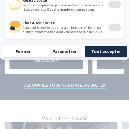
Pour les amateurs de fermeté
Confort universe
Couchage quotidien, gabarits moyens
Ni trop ferme, 
BULTEX® Nano, 19cm
BULTEX® Nano
DÉCOUVRIR
DÉ
DÉCOUVREZ TOUS NOS MATELAS BULTEX
Vous aimerez
aussi