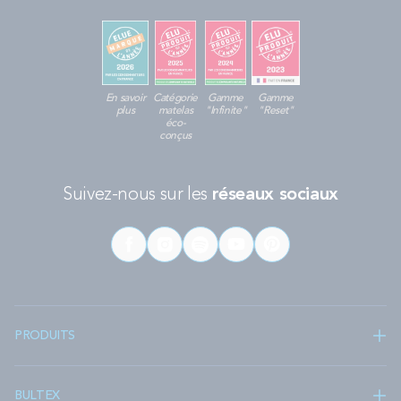
En savoir
Catégorie
Gamme
Gamme
plus
matelas
"Infinite"
"Reset"
éco-
conçus
Suivez-nous sur les
réseaux sociaux
PRODUITS
BULTEX