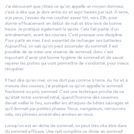
J’ai découvert que j’étais ce qu’on appelle un moyen dormeur,
c’est-à-dire que je dors entre six et sept heures par nuit. À terre,
si je peux, j’essaie de me coucher assez tôt, vers 23h, pour
dormir efficacement en début de nuit et être levé de bonne
heure. Je pratique également la sieste. Cela fait partie d’un
entraînement, avant les courses. C’est presque une discipline.
Pour partir en mer, il est essentiel de recharger ses batteries.
Aujourd’hui, on sait qu’on peut accumuler du sommeil. Il est
possible de se créer une réserve de sommeil, donc c’est
important d’avoir une bonne hygiène de sommeil et de savoir
repérer les portes qui vont permettre de s’endormir, pour mieux
récupérer.
Il faut dire qu’en mer, on ne dort pas comme à terre. Au fur et à
mesure des courses, j’ai pratiqué ce qu’on appelle le sommeil
fractionné ou poly sommeil. C’est une technique proche de ce
qu’était notre sommeil initial, quand l’homme des cavernes
devait veiller le feu, surveiller les attaques de bêtes sauvages et
qu’il dormait par petites phases. Nous, navigateurs, retrouvons
cela, ces phrases ancestrales ancrées en nous.
Lorsqu’on est en dette de sommeil, on peut très vite être dans
du sommeil efficace. Une nuit complète se divise en sommeil