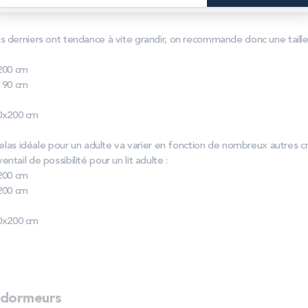
s derniers ont tendance à vite grandir, on recommande donc une taill
200 cm
190 cm
0x200 cm
atelas idéale pour un adulte va varier en fonction de nombreux autres cr
tail de possibilité pour un lit adulte :
200 cm
200 cm
0x200 cm
 dormeurs