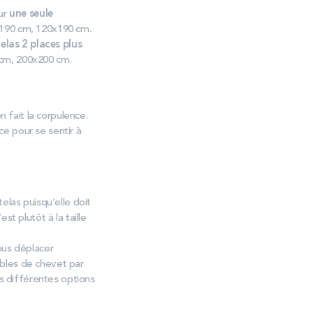
our
une seule
x190 cm, 120x190 cm.
las 2 places plus
cm, 200x200 cm.
n fait la corpulence.
e pour se sentir à
elas puisqu’elle doit
st plutôt à la taille
ous déplacer
bles de chevet par
s différentes options