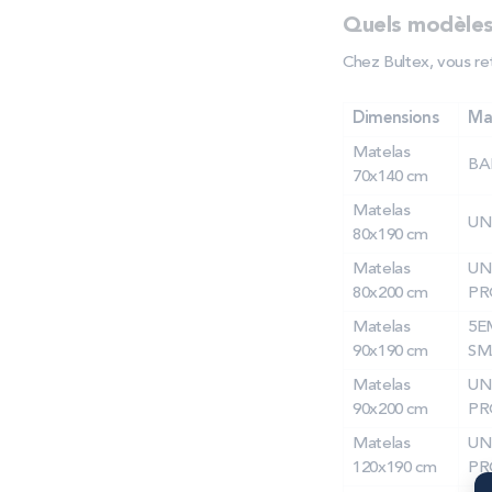
Quels modèles 
Chez Bultex, vous re
Dimensions
Mat
Matelas
BA
70x140 cm
Matelas
UN
80x190 cm
Matelas
UN
80x200 cm
PR
Matelas
5E
90x190 cm
SM
Matelas
UN
90x200 cm
PR
Matelas
UN
120x190 cm
PR