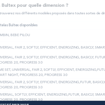
Bultex pour quelle dimension ?
trouverez nos différents modèles proposés dans toutes sortes de di
elas Bultex disponibles
MBIN, BEBE PILOU
IVERSAL, FAIR 2, SOFTLY, EFFICIENT, ENERGIZING, BASICLY, SMA
IVERSAL, FAIR 2, SOFTLY, EFFICIENT, ENERGIZING, BASICLY, FUT
OGRESS 2.0, PROGRESS 3.0
ME SET, UNIVERSAL, FAIR 2, SOFTLY, EFFICIENT, ENERGIZING,FUTU
ART NIGHT, PROGRESS 2.0, PROGRESS 3.0
IVERSAL, FAIR 2, SOFTLY, EFFICIENT, ENERGIZING,FUTUR, BASICL
OGRESS 2.0, PROGRESS 3.0
IVERSAL, SOFTLY, EFFICIENT, ENERGIZING,FUTUR, BASICLY, SMAR
OGRESS 2.0, PROGRESS 3.0