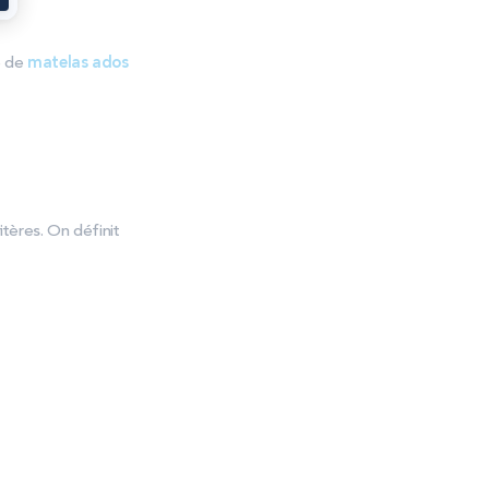
e de
matelas ados
itères. On définit