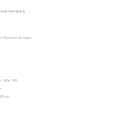
d’une marque à
en fonction du type
m 140x 190
m
00 cm