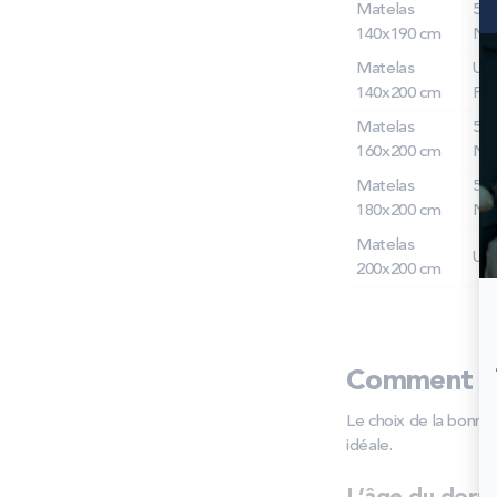
Matelas
5E
140x190 cm
NI
Matelas
UN
140x200 cm
PR
Matelas
5E
160x200 cm
NI
Matelas
5E
180x200 cm
NI
Matelas
UN
200x200 cm
Comment cho
Le choix de la bonne t
idéale.