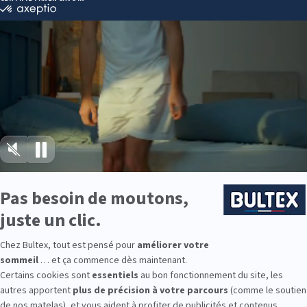
ME SET, UNIVERSAL, SOFTLY, EFFICIENT, ENERGIZING,FUTUR, BAS
GHT, PROGRESS 2.0, PROGRESS 3.0
IVERSAL, SOFTLY, EFFICIENT, ENERGIZING,FUTUR, BASICLY, SMAR
OGRESS 2.0, PROGRESS 3.0
ME SET, UNIVERSAL, SOFTLY, EFFICIENT, ENERGIZING,FUTUR, BAS
GHT, PROGRESS 2.0, PROGRESS 3.0
ME SET, UNIVERSAL, SOFTLY, EFFICIENT, ENERGIZING,FUTUR, BAS
GHT, PROGRESS 2.0, PROGRESS 3.0
IVERSAL, SOFTLY, EFFICIENT, ENERGIZING,BASICLY, SMART NIGH
isir la bonne taille de matelas ?
aille de matelas se fait selon différents critères bien précis afin d’opte