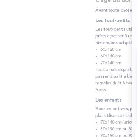
L’âge du dorm
Avant toute chose, l
Les tout-petits
Les tout-petits utilis
prêts à passer à un l
dimensions adaptées au
60x120 cm
60x140 cm
70x140 cm.
Il est à noter que la
passer d’un lit à bar
matelas du lit à barre
6 ans.
Les enfants
Pour les enfants, pl
plus utilisé. Les tai
70x140 cm (unique
80x190 cm ou 80x
90x190 cm ou 90x