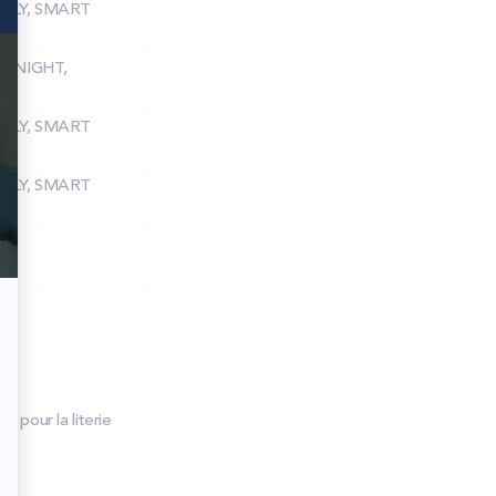
ICLY, SMART
T NIGHT,
ICLY, SMART
ICLY, SMART
T
r pour la literie