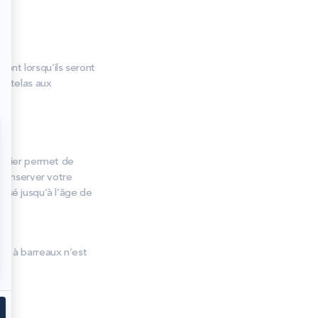
uront lorsqu’ils seront
 matelas aux
dernier permet de
 conserver votre
ilisé jusqu’à l’âge de
it à barreaux n’est