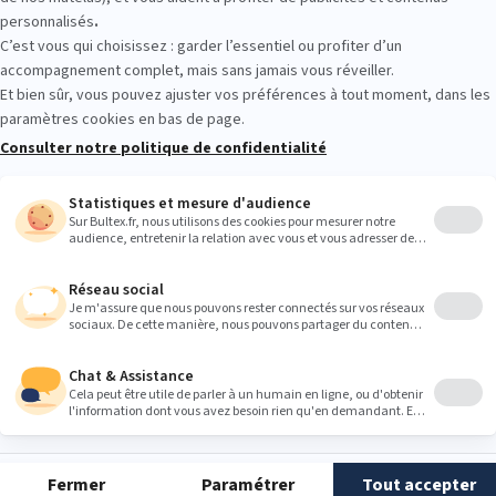
eur
a tranche d’âge du ou des dormeurs est à prendre en compte.
ent un lit à barreaux
de l’âge de 6 mois jusqu’à 2 ans
(ou l’âge qu’ils a
it sans barreaux). Cette tranche d’âge se doit donc de bénéficier d’un
 lit à barreaux choisi. Les possibilités sont les suivantes :
 dimension 70x140 cm est aussi adaptée pour un lit bébé évolutif. Ce 
reaux à un lit pour enfant en quelques manipulations. Vous pouvez ainsi
au en l’installant dans le lit enfant. Un lit enfant 70x140 cm peut être ut
usieurs dimensions peuvent être envisagées également une fois que le l
lles de matelas pour enfants recommandées sont :
ment jusqu’à 6 ans)
200 cm
200 cm