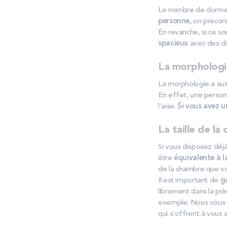
Le nombre de dormeur
personne,
on préconi
En revanche, si ce so
spacieux
avec des di
La morphologi
La morphologie a auss
En effet, une person
l’aise.
Si vous avez u
La taille de l
Si vous disposez déjà
être
équivalente à l
de la chambre que vo
Il est important de
ga
librement dans la pi
exemple. Nous vou
qui s’offrent à vous 