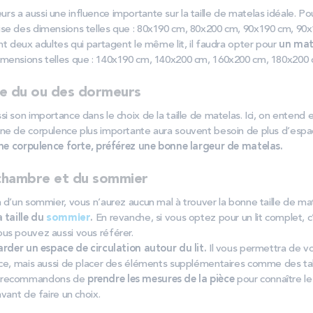
s a aussi une influence importante sur la taille de matelas idéale. P
se des dimensions telles que : 80x190 cm, 80x200 cm, 90x190 cm, 90
nt deux adultes qui partagent le même lit, il faudra opter pour
un mate
mensions telles que : 140x190 cm, 140x200 cm, 160x200 cm, 180x200 
e du ou des dormeurs
i son importance dans le choix de la taille de matelas. Ici, on entend e
ne de corpulence plus importante aura souvent besoin de plus d’espac
ne corpulence forte, préférez une bonne largeur de matelas.
a chambre et du sommier
 d’un sommier, vous n’aurez aucun mal à trouver la bonne taille de mat
a taille du
sommier
.
En revanche, si vous optez pour un lit complet, c’e
us pouvez aussi vous référer.
rder un espace de circulation autour du lit.
Il vous permettra de v
èce, mais aussi de placer des éléments supplémentaires comme des ta
s recommandons de
prendre les mesures de la pièce
pour connaître le
avant de faire un choix.