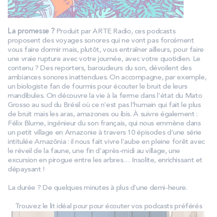
La promesse ?
Produit par ARTE Radio, ces podcasts
proposent des voyages sonores qui ne vont pas forcément
vous faire dormir mais, plutôt, vous entraîner ailleurs, pour faire
une vraie rupture avec votre journée, avec votre quotidien. Le
contenu ? Des reporters, baroudeurs du son, dévoilent des
ambiances sonores inattendues. On accompagne, par exemple,
un biologiste fan de fourmis pour écouter le bruit de leurs
mandibules. On découvre la vie à la ferme dans l’état du Mato
Grosso au sud du Brésil où ce n’est pas l’humain qui fait le plus
de bruit mais les aras, amazones ou ibis. À suivre également :
Félix Blume, ingénieur du son français, qui nous emmène dans
un petit village en Amazonie à travers 10 épisodes d’une série
intitulée Amazônia : il nous fait vivre l’aube en pleine forêt avec
le réveil de la faune, une fin d’après-midi au village, une
excursion en pirogue entre les arbres… Insolite, enrichissant et
dépaysant !
La durée ? De quelques minutes à plus d’une demi-heure.
Trouvez le lit idéal pour pour écouter vos podcasts préférés