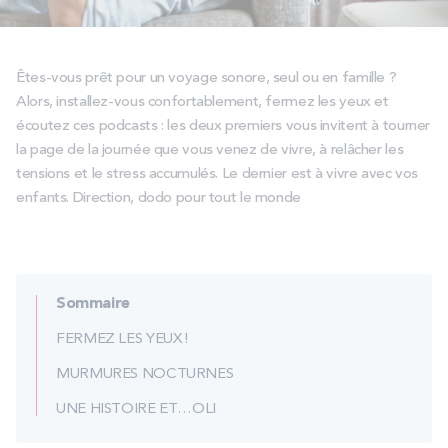
PROMOS
Êtes-vous prêt pour un voyage sonore, seul ou en famille ?
Technologie bultex
Alors, installez-vous confortablement, fermez les yeux et
écoutez ces podcasts : les deux premiers vous invitent à tourner
Nos engagements
la page de la journée que vous venez de vivre, à relâcher les
tensions et le stress accumulés. Le dernier est à vivre avec vos
enfants. Direction, dodo pour tout le monde
Storelocator
Contact
Mon compte
Sommaire
FERMEZ LES YEUX !
MURMURES NOCTURNES
UNE HISTOIRE ET…OLI