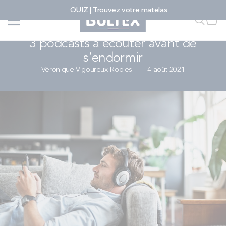
Allez au contenu
QUIZ | Trouvez votre matelas
Accueil
...
...
3 podcasts à écouter avant de s’endormir - Bultex
Faire u
Mon
CULTURE SOMMEIL
3 podcasts à écouter avant de
s’endormir
FAIRE UNE RECHERCHE
Véronique Vigoureux-Robles
4 août 2021
MATELAS
SOMMIERS
ENSEMBLES
ACCESSOIRES