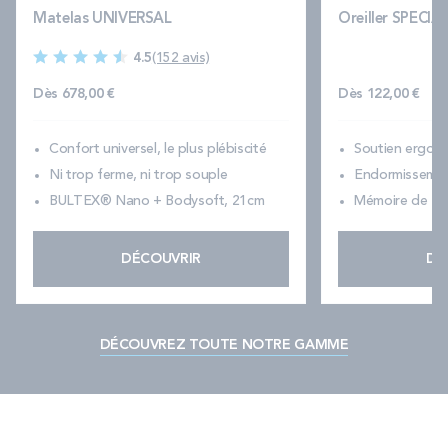
Matelas UNIVERSAL
Oreiller SPECI
4.5
(152 avis)
Dès
678,00 €
Dès
122,00 €
Confort universel, le plus plébiscité
Soutien ergono
Ni trop ferme, ni trop souple
Endormissement
BULTEX® Nano + Bodysoft, 21cm
Mémoire de fo
DÉCOUVRIR
DÉ
DÉCOUVREZ TOUTE NOTRE GAMME