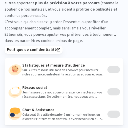
belles voix, pour conclure la journée des enfants, les endormir
les enfants et les emmener dans de beaux rêves.
Le contenu ? Pensé et produit par France Inter, ce podcast
propose des contes du soir pour les enfants, racontés par des
artistes de différents horizons : Delphine de Vigan, Tatiana de
Rosnay, Katherine Pancol, Olivia Ruiz, Guillaume Meurice, Claude
Ponti, Zep, Alain Mabanckou, François Morel, Guillaume
Gallienne, Antoine de Caunes… Impossible de les citer tous.
Environ 80 histoires sont déjà disponibles. Un plaisir pour petits
et… grands ! Idéal pour les parents qui sont en manque
d’histoires avant le dodo, ou qui en ont assez de lire toujours la
même !
La durée ? Des épisodes de 7 à 15 minutes.
Partager cet article