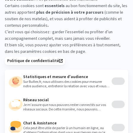
Quand l’enfant gagne en liberté, il peut commencer à se
déplacer dans sa chambre la nuit. C’est donc important de
sécuriser son environnement :
Éviter les
objets dangereux
;
Bien
stabiliser les meubles
;
Choisir un
matelas enfant
adapté.
Accompagner les premières nuits
Les premières nuits dans son nouveau lit sont un
sacré
changement pour l’enfant
et peuvent le déstabiliser.
C’est essentiel pour sa confiance de
rester présent pour lui
, de
le rassurer et d’encourager ses efforts.
Le rôle du confort de sommeil dans cette
évolution
Le type de lit, c’est bien pour la sécurité et les repères de
l’enfant. Mais au-delà de ça, le confort reste un élément clé
dont il faut parler.