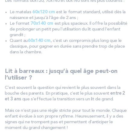
Les formats 60x120, 70x140 et 60x140 sont les plus courants :
Le matelas
60x120 cm
est le format standard, utilisé dès la
naissance et jusqu’à l’âge de 2 ans ;
Le format
70x140 cm
est plus spacieux. Il offre la possibilité
de prolonger un petit peu l’utilisation du lit quand l’enfant
grandit ;
Quant au
60x140 cm
, c’est un compromis plus long que le
classique, pour gagner en durée sans prendre trop de place
dans la chambre.
Lit à barreaux : jusqu’à quel âge peut-on
l’utiliser ?
C’est souvent la question qui revient le plus souvent dans la
bouche des parents. En pratique, c’est le plus souvent
entre 2
et 3 ans
que s’effectue la transition vers un lit de grand.
Mais ce n’est pas une règle stricte pour tout le monde. Chaque
enfant évolue à son propre rythme. Heureusement, il y a des
signes qui ne trompent pas et permettent d’anticiper le
moment du grand changement !