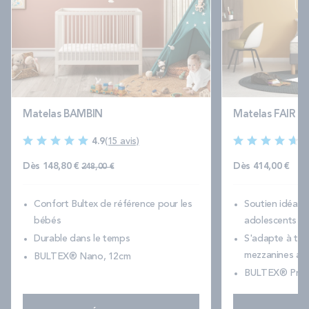
Matelas BAMBIN
Matelas FAIR 2
4.9
(15 avis)
4
Prix normal
Dès
148,80 €
Dès
414,00 €
248,00 €
Confort Bultex de référence pour les
Soutien idéal p
bébés
adolescents
Durable dans le temps
S'adapte à toute
mezzanines aus
BULTEX® Nano, 12cm
BULTEX® Prim