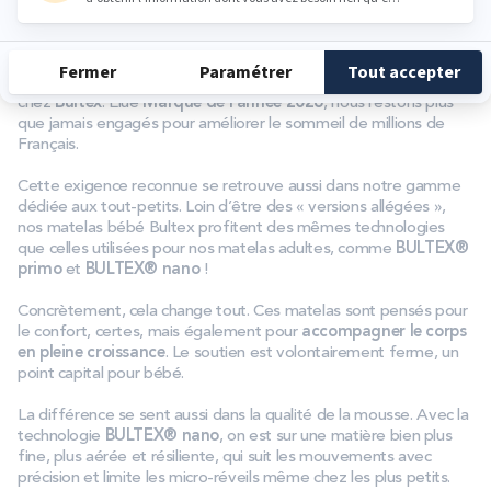
Investir dans un bon matelas
est essentiel pour garantir un
soutien adapté et favoriser de meilleures conditions de
sommeil.
D’ailleurs, cette approche globale du sommeil est primordiale
chez
Bultex
. Élue
Marque de l’année 2026
, nous restons plus
que jamais engagés pour améliorer le sommeil de millions de
Français.
Cette exigence reconnue se retrouve aussi dans notre gamme
dédiée aux tout-petits. Loin d’être des « versions allégées »,
nos matelas bébé Bultex profitent des mêmes technologies
que celles utilisées pour nos matelas adultes, comme
BULTEX®
primo
et
BULTEX® nano
!
Concrètement, cela change tout. Ces matelas sont pensés pour
le confort, certes, mais également pour
accompagner le corps
en pleine croissance
. Le soutien est volontairement ferme, un
point capital pour bébé.
La différence se sent aussi dans la qualité de la mousse. Avec la
technologie
BULTEX® nano
, on est sur une matière bien plus
fine, plus aérée et résiliente, qui suit les mouvements avec
précision et limite les micro-réveils même chez les plus petits.