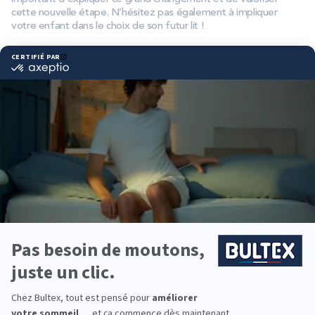
cette nouvelle étape. N’hésitez pas également à impliquer
votre enfant dans le choix de son futur lit !
Si cela vous fait peur, ce qui est compréhensible, il existe des
solutions comme les
barrières amovibles
pour sécuriser les
premières nuits sans barreaux.
Vers un passage serein à un lit enfant
Quelques ajustements simples et cette étape s’effectue en
toute sûreté.
Adapter la hauteur et retirer les barreaux
progressivement
Pour une transition plus douce, vous pouvez
abaisser le
sommier
avant de retirer complètement les barreaux, cela
limite les risques de chute.
C’est une petite étape intermédiaire pour que l’enfant s’habitue
progressivement.
Aménager la chambre pour plus de sécurité