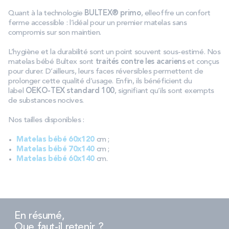
Quant à la technologie
BULTEX® primo
, elleoffre un confort
ferme accessible : l’idéal pour un premier matelas sans
compromis sur son maintien.
L’hygiène et la durabilité sont un point souvent sous-estimé. Nos
matelas bébé Bultex sont
traités contre les acariens
et conçus
pour durer. D’ailleurs, leurs faces réversibles permettent de
prolonger cette qualité d’usage. Enfin, ils bénéficient du
label
OEKO-TEX standard 100
, signifiant qu’ils sont exempts
de substances nocives.
Nos tailles disponibles :
Matelas bébé 60x120
cm ;
Matelas bébé 70x140
cm ;
Matelas bébé 60x140
cm.
En résumé,
Que faut-il retenir ?