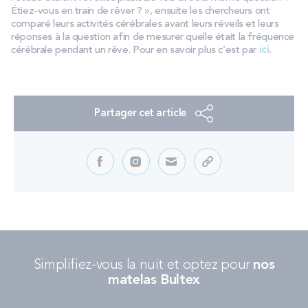
PROMOS
Étiez-vous en train de rêver ? », ensuite les chercheurs ont
comparé leurs activités cérébrales avant leurs réveils et leurs
réponses à la question afin de mesurer quelle était la fréquence
cérébrale pendant un rêve. Pour en savoir plus c’est par
ici
.
Technologie bultex
Nos engagements
Partager cet article
Storelocator
Contact
Mon compte
Simplifiez-vous la nuit et optez pour
nos
matelas Bultex