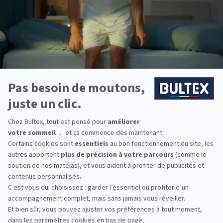
BULTEX® Nano
DÉCOUVRIR
DÉ
DÉCOUVREZ NOS MATELAS BULTEX
Vous aimerez
aussi
Cauchemars et mauvais rêves