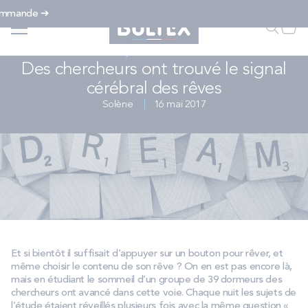
Allez au contenu
Accueil
...
...
Faire u
Mon
Des chercheurs ont trouvé le signal cérébral des rêves – Bultex
SOMMEIL, SANTÉ & BIEN-ÊTRE
Des chercheurs ont trouvé le signal
cérébral des rêves
FAIRE UNE RECHERCHE
Solène
16 mai 2017
MATELAS
SOMMIERS
ENSEMBLES
Et si bientôt il suffisait d’appuyer sur un bouton pour rêver, et
même choisir le contenu de son rêve ? On en est pas encore là,
ACCESSOIRES
mais en étudiant le sommeil d’un groupe de 39 dormeurs des
chercheurs ont avancé dans cette voie. Chaque nuit les sujets de
l’étude étaient réveillés plusieurs fois avec la même question «