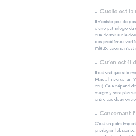
Quelle est la
Il n’existe pas de po
d’une pathologie du 
que dormir sur le dos
des problèmes vertéb
mieux
, aucune n’est
Qu’en est-il 
Il est vrai que si le
Mais à l’inverse, un
m
cou). Cela dépend do
maigre y sera plus se
entre ces deux extr
Concernant l’
C’est un point import
privilégier l’obscurit