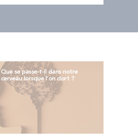
Que se passe-t-il dans notre
cerveau lorsque l’on dort ?