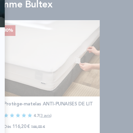
amme Bultex
-30%
Protège-matelas ANTI-PUNAISES DE LIT
4.7
(3 avis)
Prix normal
Dès
116,20 €
166,00 €