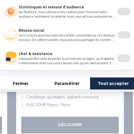
Matelas EFFICIENT
4.5
(84 avis)
Prix normal
Dès
348,00 €
580,00 €
Pour les amateurs de fermeté
Couchage quotidien, gabarits moyens
BULTEX® Nano, 19cm
DÉCOUVRIR