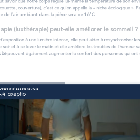
faut savoir que notre corps régule lui-même la température de son e
couette, couverture), c’est ce qu’on appelle la « niche écologique ».
e de l’air ambiant dans la pièce sera de 16°C
.
apie (luxthérapie) peut-elle améliorer le sommeil ?
d’exposition à une lumière intense, elle peut aider à resynchroniser le
 soir et à se lever le matin et elle améliore les troubles de l’humeur sa
ube
peuvent également augmenter le confort des personnes qui ont 
cet article