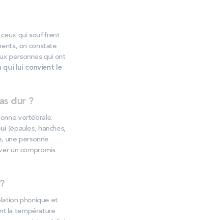
e ceux qui souffrent
ments, on constate
 aux personnes qui ont
 qui lui convient le
as dur ?
lonne vertébrale.
ui
(épaules, hanches,
le, une personne
ouver un compromis
 ?
olation phonique et
nant la température