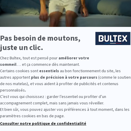
ous la nuit et optez pour
notre g
-40%