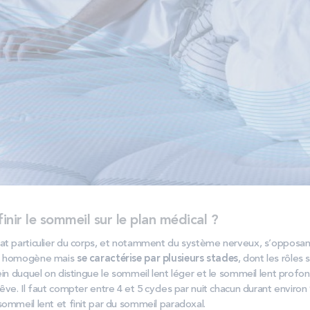
ir le sommeil sur le plan médical ?
t particulier du corps, et notamment du système nerveux, s’opposant à 
at homogène mais
se caractérise par plusieurs stades
, dont les rôles s
ein duquel on distingue le sommeil lent léger et le sommeil lent profo
êve. Il faut compter entre 4 et 5 cycles par nuit chacun durant enviro
ommeil lent et finit par du sommeil paradoxal.