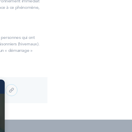
nvironnement immédiat
 Face à ce phénomène,
s personnes qui ont
isonniers (hivernaux).
un « démarrage »