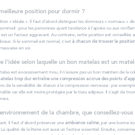
 meilleure position pour dormir ?
sition « idéale ». Il faut d’abord distinguer les dormeurs « normaux » d
sommeil : pour les personnes ayant tendance à l’apnée ou aux ronfle
 est un facteur aggravant. Au contraire, cette position est conseillée
raux. Si le sommeil est normal, c’est
à chacun de trouver la position
 mauvaise en soi.
de l’idée selon laquelle un bon matelas est un matel
 matelas est excessivement mou, il n’assure pas un bon maintien de la co
atelas trop dur entraîne une compression accrue des points d’app
nc de la sensibilité de chacun à la compression nerveuse : par exemp
nsible car elle est moins protégée par le tissu adipeux. Il s’agit de tr
êmes.
environnement de la chambre, que conseillez-vous
ant. Il faut d’abord préserver une
ambiance calme
, par une bonne is
é. La qualité de la literie est aussi un facteur essentiel. Ensuite, concer